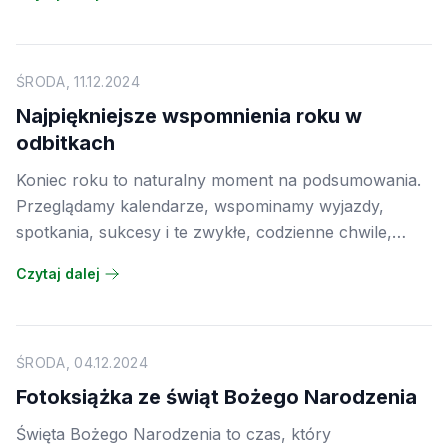
sposobów na zebranie ich w jednym miejscu jest
fotoksiążka. To nie tylko kolekcja zdjęć, ale
pełnoprawna opowieść o dwunastu miesiącach, które
właśnie za nami.
ŚRODA, 11.12.2024
Najpiękniejsze wspomnienia roku w
odbitkach
Koniec roku to naturalny moment na podsumowania.
Przeglądamy kalendarze, wspominamy wyjazdy,
spotkania, sukcesy i te zwykłe, codzienne chwile,
które okazują się najcenniejsze. Większość z nich
Czytaj dalej
mamy uwiecznioną na zdjęciach w telefonie, gdzie
giną wśród setek innych plików. Warto wybrać te
najważniejsze i zamienić je w odbitki, które będą
przypominały o tym, jak bogaty i piękny był mijający
ŚRODA, 04.12.2024
rok.
Fotoksiążka ze świąt Bożego Narodzenia
Święta Bożego Narodzenia to czas, który