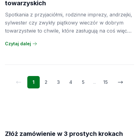
towarzyskich
Spotkania z przyjaciółmi, rodzinne imprezy, andrzejki,
sylwester czy zwykły piątkowy wieczór w dobrym
towarzystwie to chwile, które zasługują na coś więcej
niż tylko miejsce w pamięci telefonu. Wystarczy kilka
Czytaj dalej
dobrych zdjęć i odpowiedni album, żeby te
wspomnienia można było przeglądać latami. Fizyczny
album sprawia, że wracamy do tych momentów
częściej, niż gdyby zdjęcia leżały gdzieś głęboko w
folderach na dysku.
1
2
3
4
5
...
15
Poprzednia strona
Następn
Złóż zamówienie w 3 prostych krokach