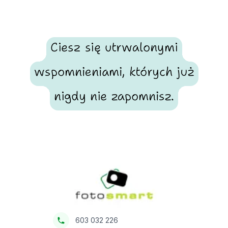
Ciesz się utrwalonymi
wspomnieniami, których już
nigdy nie zapomnisz.
Footer
Fotosmart
603 032 226