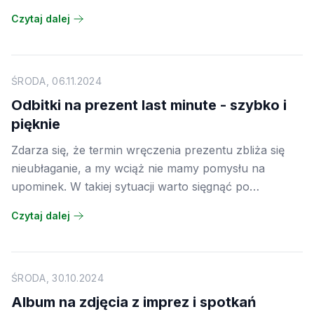
czy drobnymi prezentami. Warto jednak pomyśleć o
Czytaj dalej
czymś bardziej osobistym. Fotoksiążka adwentowa to
pomysł na to, żeby każdy dzień grudnia wypełnić
wspomnieniem z minionego roku i zbudować z tego
opowieść prowadzącą prosto do świątecznego stołu.
ŚRODA, 06.11.2024
Odbitki na prezent last minute - szybko i
pięknie
Zdarza się, że termin wręczenia prezentu zbliża się
nieubłaganie, a my wciąż nie mamy pomysłu na
upominek. W takiej sytuacji warto sięgnąć po
rozwiązanie, które jest jednocześnie szybkie, osobiste
Czytaj dalej
i piękne. Wywołane zdjęcia to jeden z tych prezentów,
które nie wymagają długiego planowania, a mimo to
robią ogromne wrażenie na obdarowanej osobie.
ŚRODA, 30.10.2024
Album na zdjęcia z imprez i spotkań