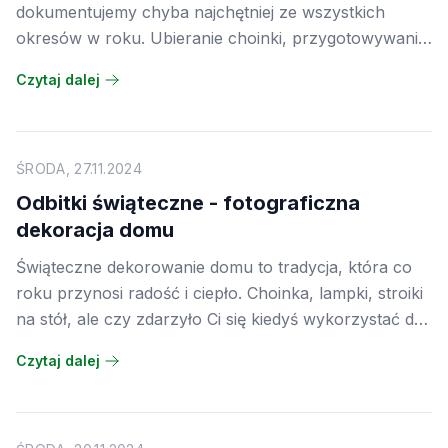
dokumentujemy chyba najchętniej ze wszystkich
okresów w roku. Ubieranie choinki, przygotowywanie
potraw, Wigilia w gronie rodziny, rozpakowywanie
Czytaj dalej
prezentów, a potem spokojne dni pełne spacerów,
gier planszowych i rozmów przy stole. Każdy z tych
momentów zasługuje na to, żeby nie zginąć w
gąszczu tysięcy zdjęć na telefonie, a zamiast tego
ŚRODA, 27.11.2024
trafić na strony eleganckiej fotoksiążki.
Odbitki świąteczne - fotograficzna
dekoracja domu
Świąteczne dekorowanie domu to tradycja, która co
roku przynosi radość i ciepło. Choinka, lampki, stroiki
na stół, ale czy zdarzyło Ci się kiedyś wykorzystać do
dekoracji własne zdjęcia? Odbitki fotograficzne mogą
Czytaj dalej
stać się pięknym i bardzo osobistym elementem
wystroju wnętrz na czas Bożego Narodzenia. Nie
trzeba do tego wielkiego budżetu ani profesjonalnego