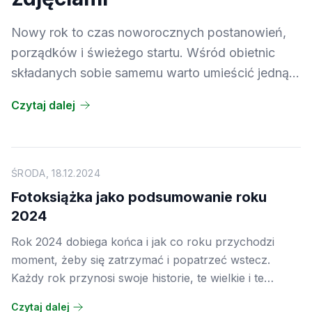
Nowy rok to czas noworocznych postanowień,
porządków i świeżego startu. Wśród obietnic
składanych sobie samemu warto umieścić jedną,
którą naprawdę łatwo dotrzymać:
Czytaj dalej
uporządkowanie swoich zdjęć. Tysiące fotografii
rozrzuconych po różnych urządzeniach i
chmurach czekają na to, żeby ktoś się nimi zajął.
Album na zdjęcia to najprostszy sposób, żeby
ŚRODA, 18.12.2024
nadać im sens i sprawić, że zamiast zajmować
Fotoksiążka jako podsumowanie roku
miejsce na dysku, będą cieszyć oczy na co dzień.
2024
Rok 2024 dobiega końca i jak co roku przychodzi
moment, żeby się zatrzymać i popatrzeć wstecz.
Każdy rok przynosi swoje historie, te wielkie i te
zupełnie małe, codzienne. Jednym z najlepszych
Czytaj dalej