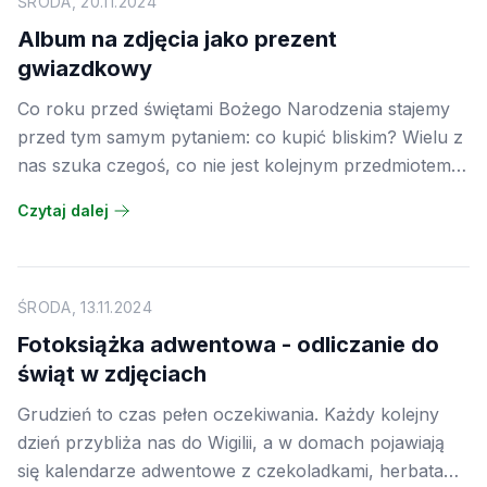
sprzętu, wystarczy kilka ulubionych fotografii i
ŚRODA, 20.11.2024
odrobina pomysłowości.
Album na zdjęcia jako prezent
gwiazdkowy
Co roku przed świętami Bożego Narodzenia stajemy
przed tym samym pytaniem: co kupić bliskim? Wielu z
nas szuka czegoś, co nie jest kolejnym przedmiotem
do schowania w szufladzie, ale czymś, co naprawdę
Czytaj dalej
ucieszy i zostanie na lata. Album na zdjęcia
wypełniony wspólnymi wspomnieniami potrafi spełnić
dokładnie tę rolę. To prezent, który łączy prostotę z
głębokim osobistym znaczeniem.
ŚRODA, 13.11.2024
Fotoksiążka adwentowa - odliczanie do
świąt w zdjęciach
Grudzień to czas pełen oczekiwania. Każdy kolejny
dzień przybliża nas do Wigilii, a w domach pojawiają
się kalendarze adwentowe z czekoladkami, herbatami