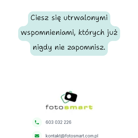
Ciesz się utrwalonymi
wspomnieniami, których już
nigdy nie zapomnisz.
Footer
Fotosmart
603 032 226
kontakt@fotosmart.com.pl