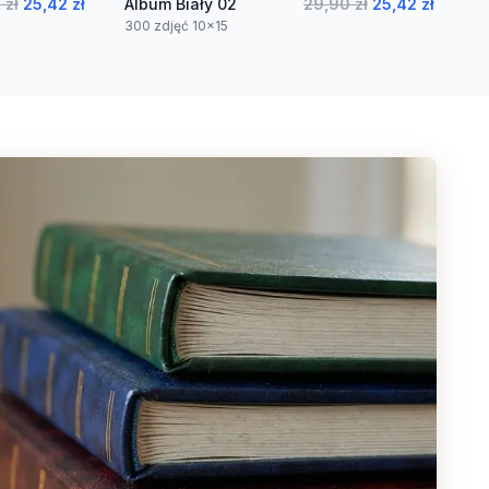
 zł
25,42 zł
Album Biały 02
29,90 zł
25,42 zł
300 zdjęć 10x15