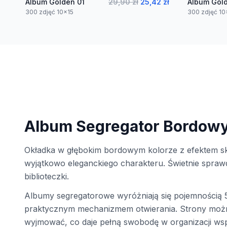
Album Golden 01
29,90 zł
25,42 zł
Album Gol
300 zdjęć 10x15
300 zdjęć 10
Album Segregator Bordow
Okładka w głębokim bordowym kolorze z efektem sk
wyjątkowo eleganckiego charakteru. Świetnie spraw
biblioteczki.
Albumy segregatorowe wyróżniają się pojemnością 5
praktycznym mechanizmem otwierania. Strony możn
wyjmować, co daje pełną swobodę w organizacji w