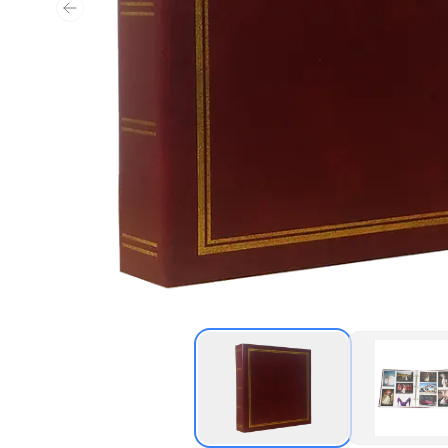
Poprzedni slajd
Miniatura zdjęcia Alb
Min