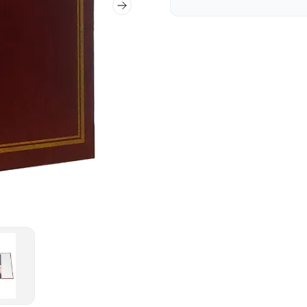
Następny slajd
um Segregator Bordowy
iatura zdjęcia Album Segregator Bordowy