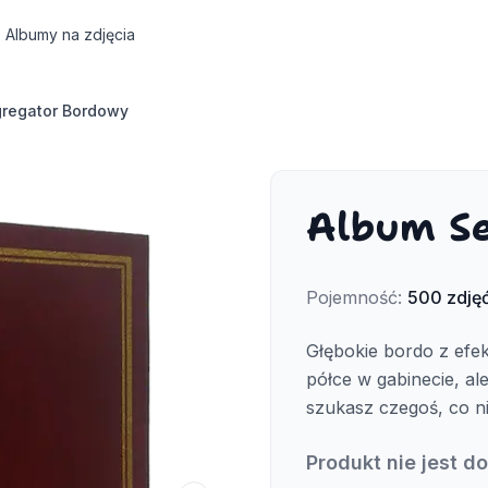
Albumy na zdjęcia
regator Bordowy
Album S
Pojemność
:
500
zdję
Głębokie bordo z efe
półce w gabinecie, ale
szukasz czegoś, co nie
Produkt nie jest d