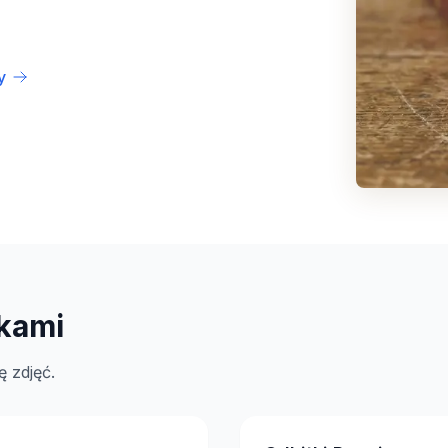
y
tkami
ę zdjęć.