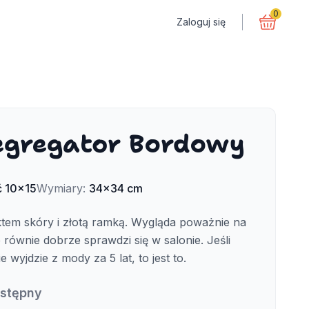
0
Zaloguj się
egregator Bordowy
ć
10x15
Wymiary
:
34x34 cm
ktem skóry i złotą ramką. Wygląda poważnie na
 równie dobrze sprawdzi się w salonie. Jeśli
 wyjdzie z mody za 5 lat, to jest to.
ostępny