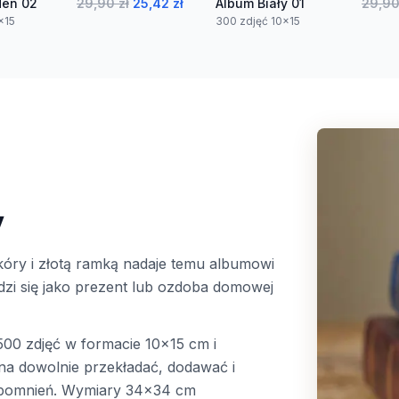
den 02
29,90 zł
25,42 zł
Album Biały 01
29,90
x15
300 zdjęć 10x15
y
óry i złotą ramką nadaje temu albumowi
dzi się jako prezent lub ozdoba domowej
00 zdjęć w formacie 10x15 cm i
a dowolnie przekładać, dodawać i
spomnień. Wymiary 34x34 cm