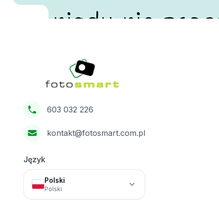
nigdy nie zapo
Footer
Fotosmart
603 032 226
kontakt@fotosmart.com.pl
Język
Polski
Polski