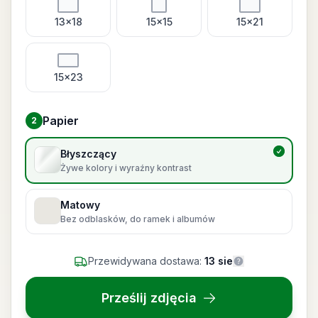
13x18
15x15
15x21
15x23
Papier
2
Wybierz papier
Błyszczący
Żywe kolory i wyraźny kontrast
Matowy
Bez odblasków, do ramek i albumów
Przewidywana dostawa:
13 sie
Prześlij zdjęcia