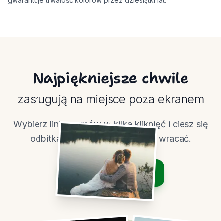
gwarantuje trwałość kolorów przez dziesiątki lat.
Najpiękniejsze chwile
zasługują na miejsce poza ekranem
Wybierz linię, zamów w kilka kliknięć i ciesz się
odbitkami, do których chce się wracać.
Zamów odbitki
Zobacz cennik