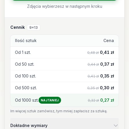
Zdjęcia wybierzesz w następnym kroku
Cennik
9x13
Ilość sztuk
Cena
Od 1 szt.
0,41 zł
0,48 zł
Od 50 szt.
0,37 zł
0,44 zł
Od 100 szt.
0,35 zł
0,41 zł
Od 500 szt.
0,30 zł
0,35 zł
Od 1000 szt.
0,27 zł
0,32 zł
NAJTANIEJ
Im więcej sztuk zamówisz, tym mniej zapłacisz za sztukę.
Dokładne wymiary