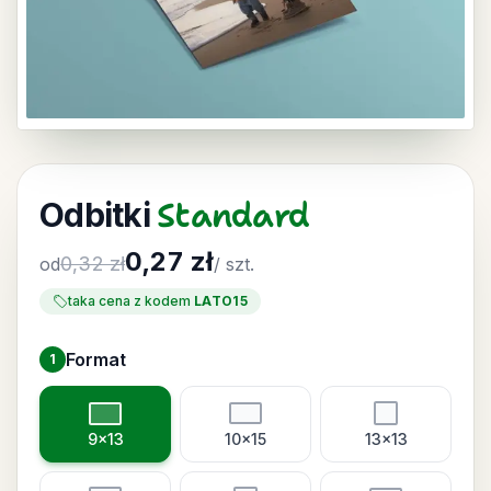
Standard
Odbitki
0,27 zł
0,32 zł
od
/ szt.
taka cena z kodem
LATO15
Format
1
Wybierz format
9x13
10x15
13x13