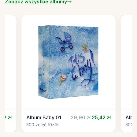
Zobacz wszystkie albumy
42 zł
Album Baby 01
29,90 zł
25,42 zł
Albu
300 zdjęć 10x15
300 z