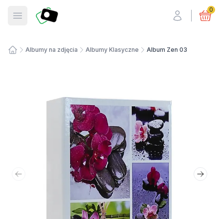
Fotosmart
0
Otwórz menu
Albumy na zdjęcia
Albumy Klasyczne
Album Zen 03
Strona główna
Poprzedni slajd
Nastę