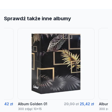
Sprawdź także inne albumy
25,42 zł
Album Golden 01
29,90 zł
25,42 zł
Album 
300 zdjęć 10x15
300 zdję