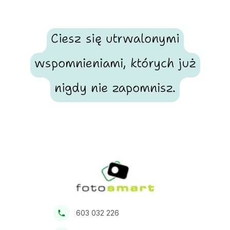
Ciesz się utrwalonymi
wspomnieniami, których już
nigdy nie zapomnisz.
Footer
Fotosmart
603 032 226