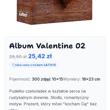
Album Valentine 02
25,42 zł
29,90 zł
taka cena z kodem
LATO15
Pojemność
:
300
zdjęć
10x15
Wymiary
:
18x23 cm
Pudełko czekoladek w kształcie serca na
rustykalnym drewnie. Słodki, romantyczny
motyw. Prezent, który mówi "kocham Cię" bez