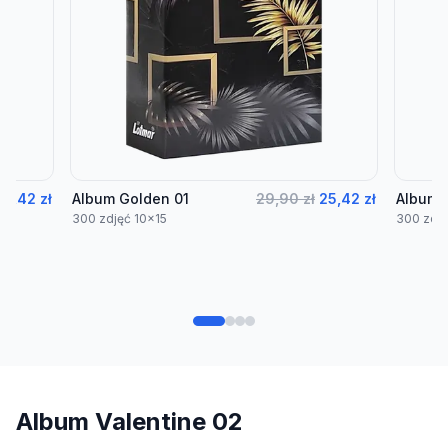
25,42 zł
Album Golden 01
29,90 zł
25,42 zł
Album 
300 zdjęć 10x15
300 zdję
Album Valentine 02