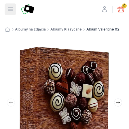
Fotosmart
0
Otwórz menu
Albumy na zdjęcia
Albumy Klasyczne
Album Valentine 02
Strona główna
Poprzedni slajd
Nastę