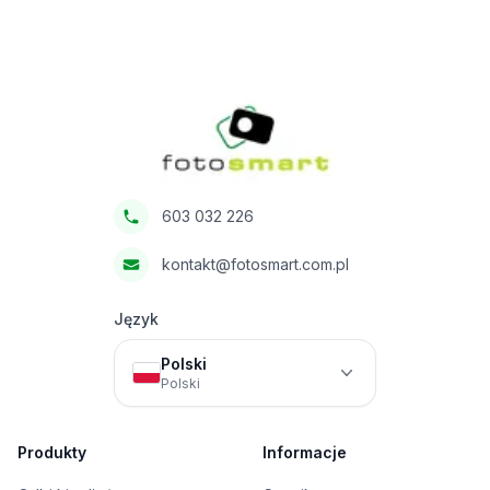
Footer
Fotosmart
603 032 226
kontakt@fotosmart.com.pl
Język
Polski
Polski
Produkty
Informacje