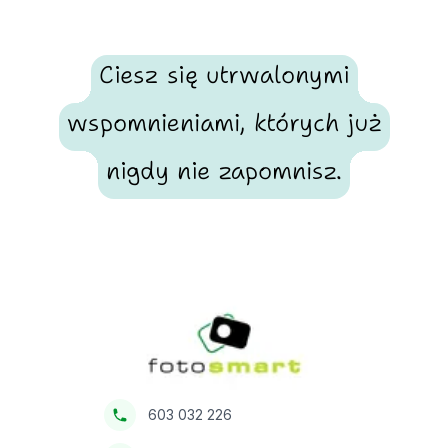
Ciesz się utrwalonymi
wspomnieniami, których już
nigdy nie zapomnisz.
Footer
Fotosmart
603 032 226