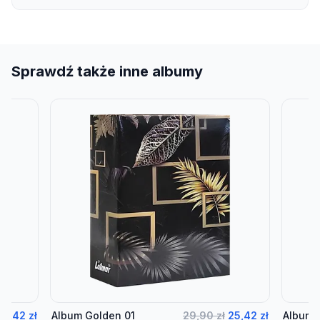
Sprawdź także inne albumy
25,42 zł
Album Golden 01
29,90 zł
25,42 zł
Album 