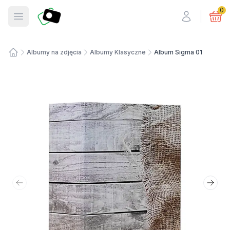
Fotosmart
0
Otwórz menu
Albumy na zdjęcia
Albumy Klasyczne
Album Sigma 01
Strona główna
Poprzedni slajd
Nastę