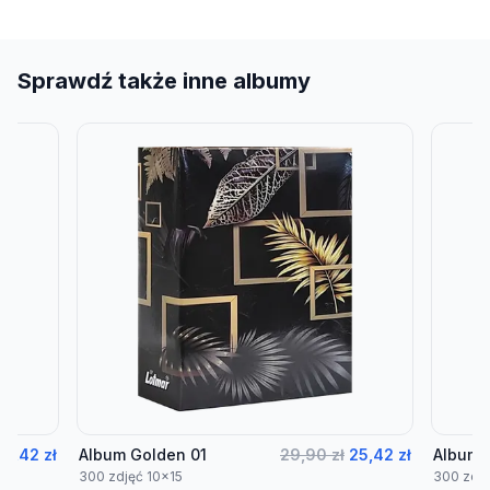
Sprawdź także inne albumy
25,42 zł
Album Golden 01
29,90 zł
25,42 zł
Album 
300 zdjęć 10x15
300 zdję