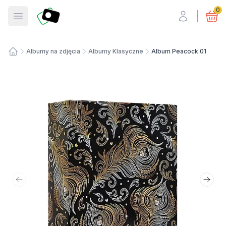
Fotosmart
0
Otwórz menu
Albumy na zdjęcia
Albumy Klasyczne
Album Peacock 01
Strona główna
Poprzedni slajd
Nastę