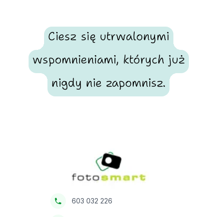
Ciesz się utrwalonymi
wspomnieniami, których już
nigdy nie zapomnisz.
Footer
Fotosmart
603 032 226