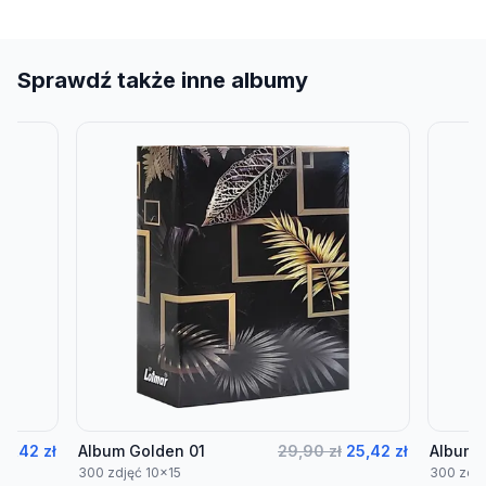
Sprawdź także inne albumy
25,42 zł
Album Golden 01
29,90 zł
25,42 zł
Album 
300 zdjęć 10x15
300 zdję