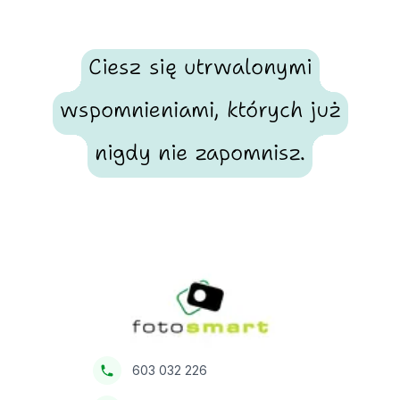
Ciesz się utrwalonymi
wspomnieniami, których już
nigdy nie zapomnisz.
Footer
Fotosmart
603 032 226