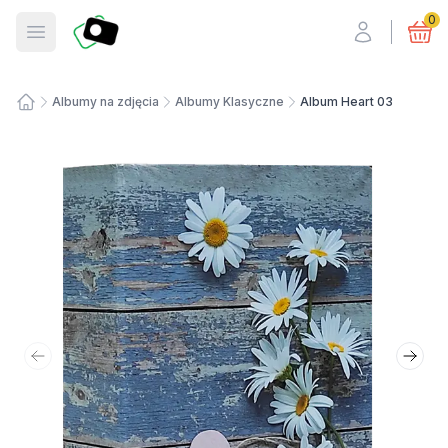
Fotosmart
0
Otwórz menu
Albumy na zdjęcia
Albumy Klasyczne
Album Heart 03
Strona główna
Poprzedni slajd
Nastę