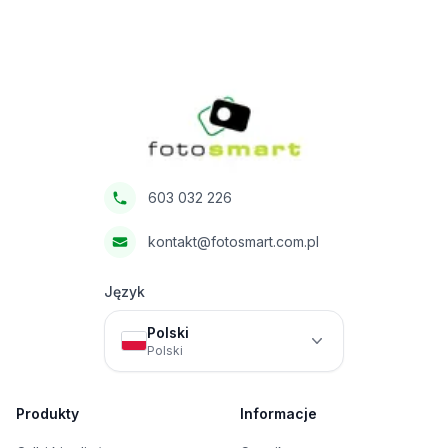
Footer
Fotosmart
603 032 226
kontakt@fotosmart.com.pl
Język
Polski
Polski
Produkty
Informacje