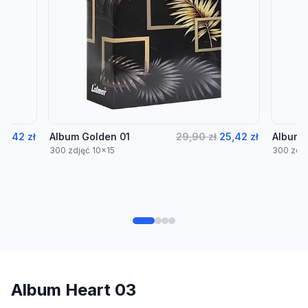
25,42 zł
Album Golden 01
29,90 zł
25,42 zł
Album 
300 zdjęć 10x15
300 zdję
Album Heart 03