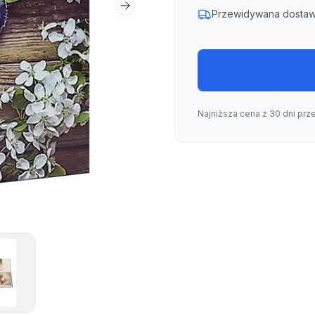
Następny slajd
Przewidywana dostaw
Najniższa cena z 30 dni prz
m Heart 01
iatura zdjęcia Album Heart 01