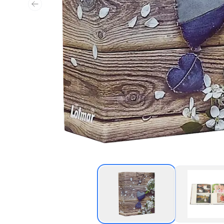
Poprzedni slajd
Miniatura zdjęcia Albu
Min