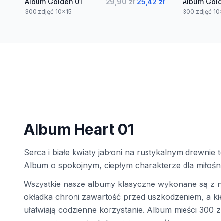
Album Golden 01
29,90 zł
25,42 zł
Album Gol
300 zdjęć 10x15
300 zdjęć 10
Album Heart 01
Serca i białe kwiaty jabłoni na rustykalnym drewnie
Album o spokojnym, ciepłym charakterze dla miłośni
Wszystkie nasze albumy klasyczne wykonane są z na
okładka chroni zawartość przed uszkodzeniem, a k
ułatwiają codzienne korzystanie. Album mieści 300 z