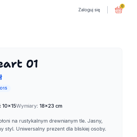
0
Zaloguj się
art 01
ł
O15
ć
10x15
Wymiary
:
18x23 cm
jabłoni na rustykalnym drewnianym tle. Jasny,
 styl. Uniwersalny prezent dla bliskiej osoby.