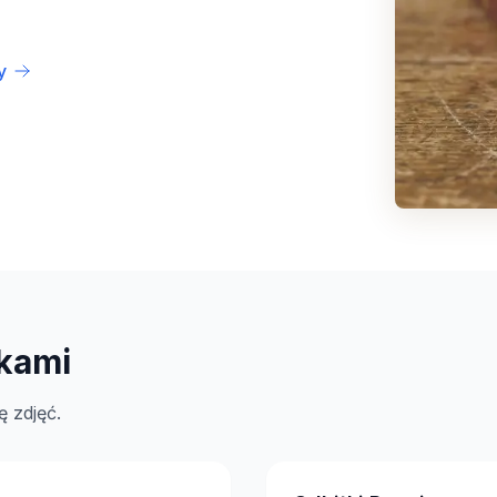
y
tkami
ę zdjęć.