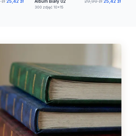
 zł
25,42 zł
Album Biały 02
29,90 zł
25,42 zł
300 zdjęć 10x15