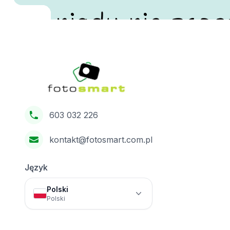
nigdy nie zapo
Footer
Fotosmart
603 032 226
kontakt@fotosmart.com.pl
Język
Polski
Polski