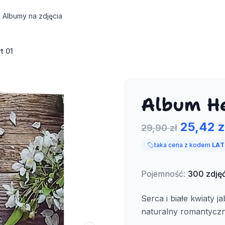
Albumy na zdjęcia
t 01
Album He
25,42 z
29,90 zł
taka cena z kodem
LAT
Pojemność
:
300
zdję
Serca i białe kwiaty 
naturalny romantyczny