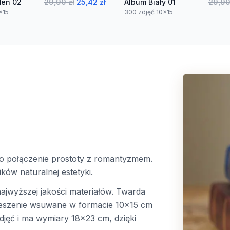
den 02
29,90 zł
25,42 zł
Album Biały 01
29,90
x15
300 zdjęć 10x15
 to połączenie prostoty z romantyzmem.
ków naturalnej estetyki.
jwyższej jakości materiałów. Twarda
ieszenie wsuwane w formacie 10x15 cm
djęć i ma wymiary 18x23 cm, dzięki