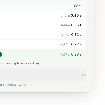
Cena
0,40 zł
0,47 zł
0,35 zł
0,41 zł
0,31 zł
0,37 zł
0,27 zł
0,32 zł
0,23 zł
0,27 zł
J
ym mniej zapłacisz za sztukę.
d promocją: 0,27 zł