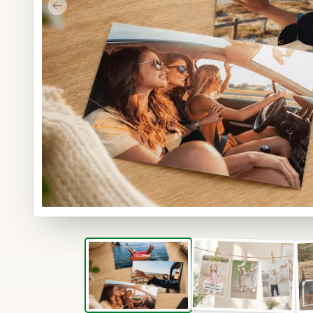
Poprzedni slajd
Miniatura zdj
Miniatura zdjęcia Odbitki Eko