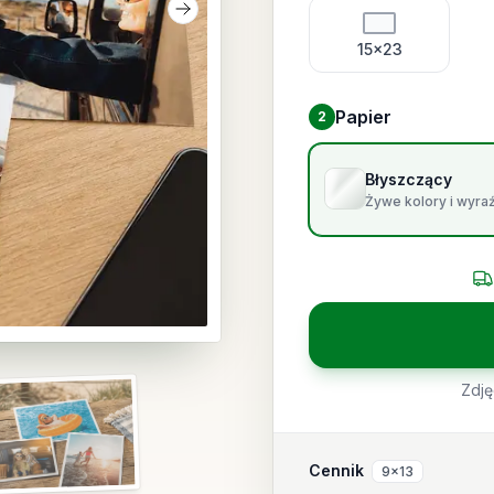
Następny slajd
15x23
Papier
2
Wybierz papier
Błyszczący
Żywe kolory i wyra
Miniatura zdjęcia Odbitki Eko
Zdję
ęcia Odbitki Eko
Cennik
9x13