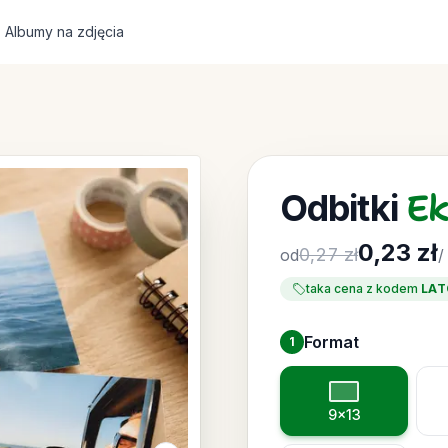
Albumy na zdjęcia
E
Odbitki
0,23 zł
0,27 zł
od
/
taka cena z kodem
LAT
Format
1
Wybierz format
9x13