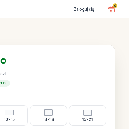
0
Zaloguj się
ko
 szt.
O15
10x15
13x18
15x21