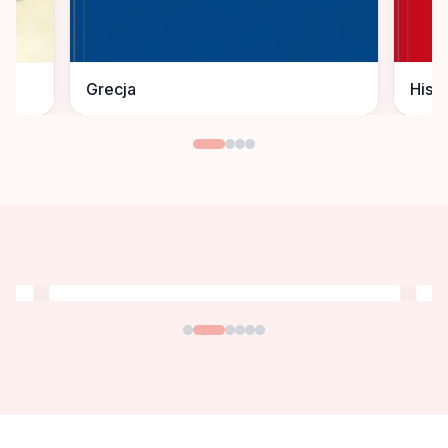
Grecja
Hisz