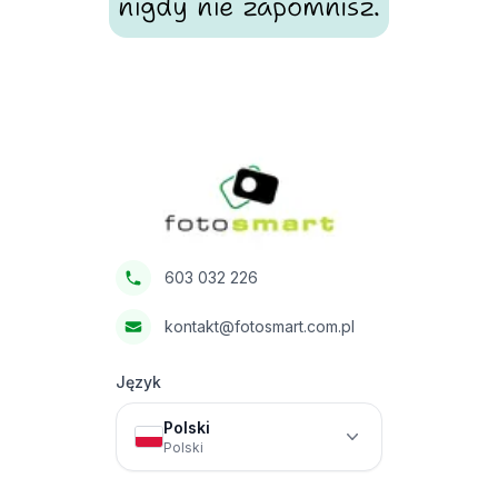
nigdy nie zapomnisz.
Footer
Fotosmart
603 032 226
kontakt@fotosmart.com.pl
Język
Polski
Polski