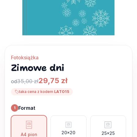
Fotoksiążka
Zimowe dni
29,75 zł
35,00 zł
od
taka cena z kodem
LATO15
Format
1
Format
20x20
25x25
A4 pion