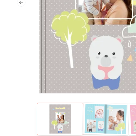
Poprzedni slajd
Fotoksiążka
Fotoksiążka
Biały miś