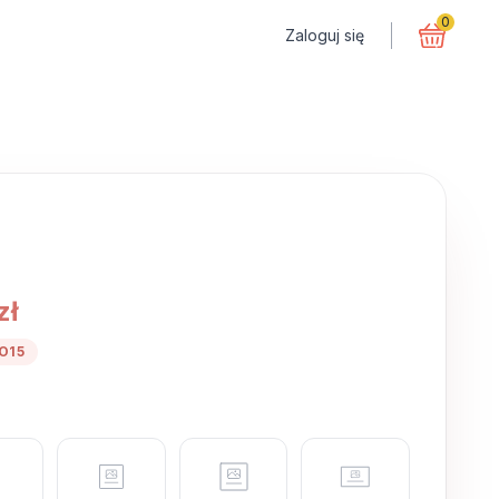
0
Zaloguj się
zł
O15