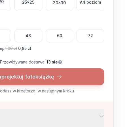
20
25x25
A4 poziom
30x30
48
60
72
nę
:
1,00 zł
0,85 zł
Przewidywana dostawa:
13 sie
projektuj fotoksiążkę
dodasz w kreatorze, w następnym kroku