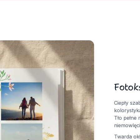
Fotok
Ciepły sza
kolorystyk
Tło pełne 
niemowlęci
Twarda okł