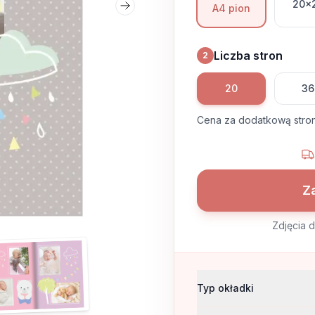
20x
A4 pion
Następny slajd
Liczba stron
2
20
36
Cena za dodatkową stro
Za
Zdjęcia 
Biały miś
Fotoksiążka
Biały miś
Typ okładki