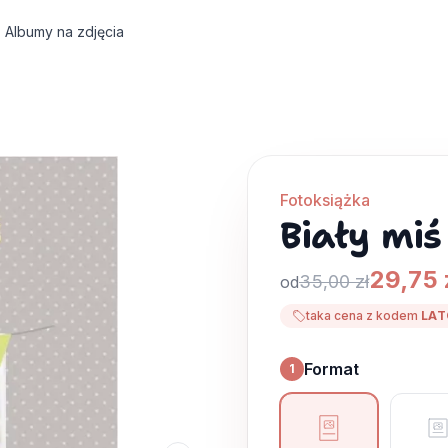
Albumy na zdjęcia
Fotoksiążka
Biały miś
29,75 
35,00 zł
od
taka cena z kodem
LAT
Format
1
Format