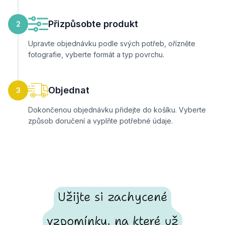
Přizpůsobte produkt
2
Upravte objednávku podle svých potřeb, ořízněte
fotografie, vyberte formát a typ povrchu.
Objednat
3
Dokončenou objednávku přidejte do košíku. Vyberte
způsob doručení a vyplňte potřebné údaje.
Užijte si zachycené
vzpomínky, na které už