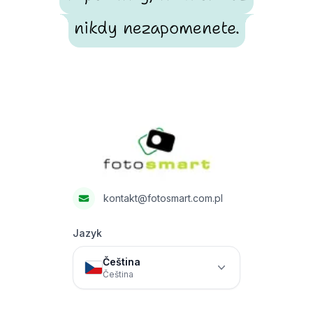
nikdy nezapomenete.
Footer
Fotosmart
kontakt@fotosmart.com.pl
Jazyk
Čeština
Čeština