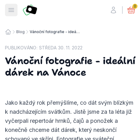
Fotosmart
0
Otevřít menu
Blog
Vánoční fotografie - ideální dárek na Vánoce
Úvodní stránka
PUBLIKOVÁNO:
STŘEDA 30. 11. 2022
Vánoční fotografie - ideální
dárek na Vánoce
Jako každý rok přemýšlíme, co dát svým blízkým
k nadcházejícím svátkům. Jistě jsme za ta léta již
vyčerpali repertoár hrnků, čajů a ponožek a
konečně chceme dát dárek, který neskončí
schovaný ve skříni. Fotografie ve sváteční