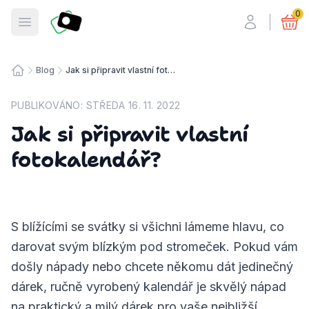
Fotosmart
0
Otevřít menu
Blog
Jak si připravit vlastní fotokalendář?
Úvodní stránka
PUBLIKOVÁNO:
STŘEDA 16. 11. 2022
Jak si připravit vlastní
fotokalendář?
S blížícími se svátky si všichni lámeme hlavu, co
darovat svým blízkým pod stromeček. Pokud vám
došly nápady nebo chcete někomu dát jedinečný
dárek, ručně vyrobený kalendář je skvělý nápad
na praktický a milý dárek pro vaše nejbližší.