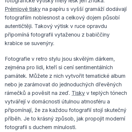
fotografické výtisky měly lesk jen zřídka.
Prémiové tisky
na papíru s vyšší gramáží dodávají
fotografiím noblesnost a celkový dojem působí
autentičtěji. Takový výtisk v ruce opravdu
připomíná fotografii vytaženou z babiččiny
krabice se suvenýry.
Fotografie v retro stylu jsou skvělým dárkem,
zejména pro lidi, kteří si cení sentimentálních
památek. Můžete z nich vytvořit tematické album
nebo je zarámovat do jednoduchých dřevěných
rámečků a pověsit na zeď.
Tisky
v teplých tónech
vytvářejí v domácnosti útulnou atmosféru a
připomínají, že za každou fotografií stojí skutečný
příběh. Je to krásný způsob, jak propojit moderní
fotografii s duchem minulosti.