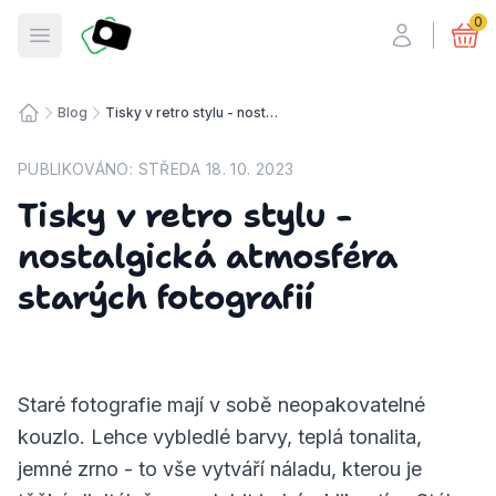
Fotosmart
0
Otevřít menu
Blog
Tisky v retro stylu - nostalgická atmosféra starých fotografií
Úvodní stránka
PUBLIKOVÁNO:
STŘEDA 18. 10. 2023
Tisky v retro stylu -
nostalgická atmosféra
starých fotografií
Staré fotografie mají v sobě neopakovatelné
kouzlo. Lehce vybledlé barvy, teplá tonalita,
jemné zrno - to vše vytváří náladu, kterou je