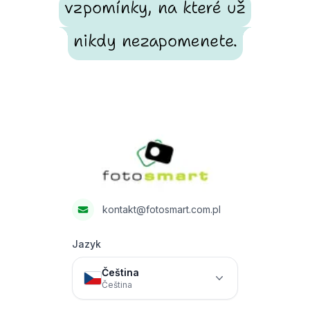
vzpomínky, na které už
nikdy nezapomenete.
Footer
Fotosmart
kontakt@fotosmart.com.pl
Jazyk
Čeština
Čeština