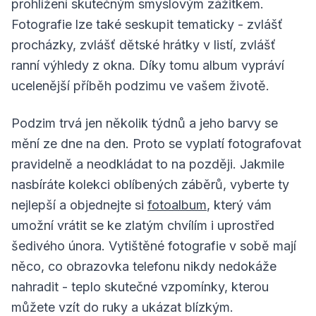
prohlížení skutečným smyslovým zážitkem.
Fotografie lze také seskupit tematicky - zvlášť
procházky, zvlášť dětské hrátky v listí, zvlášť
ranní výhledy z okna. Díky tomu album vypráví
ucelenější příběh podzimu ve vašem životě.
Podzim trvá jen několik týdnů a jeho barvy se
mění ze dne na den. Proto se vyplatí fotografovat
pravidelně a neodkládat to na později. Jakmile
nasbíráte kolekci oblíbených záběrů, vyberte ty
nejlepší a objednejte si
fotoalbum
, který vám
umožní vrátit se ke zlatým chvílím i uprostřed
šedivého února. Vytištěné fotografie v sobě mají
něco, co obrazovka telefonu nikdy nedokáže
nahradit - teplo skutečné vzpomínky, kterou
můžete vzít do ruky a ukázat blízkým.