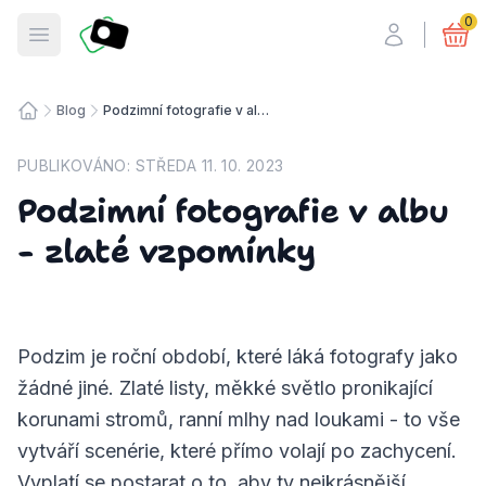
Fotosmart
0
Otevřít menu
Blog
Podzimní fotografie v albu - zlaté vzpomínky
Úvodní stránka
PUBLIKOVÁNO:
STŘEDA 11. 10. 2023
Podzimní fotografie v albu
- zlaté vzpomínky
Podzim je roční období, které láká fotografy jako
žádné jiné. Zlaté listy, měkké světlo pronikající
korunami stromů, ranní mlhy nad loukami - to vše
vytváří scenérie, které přímo volají po zachycení.
Vyplatí se postarat o to, aby ty nejkrásnější