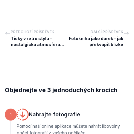
PŘEDCHOZÍ PŘÍSPĚVEK
DALŠÍ PŘÍSPĚVEK
Tisky v retro stylu -
Fotokniha jako dárek - jak
nostalgická atmosféra
překvapit blízké
starých fotografií
Objednejte ve 3 jednoduchých krocích
Nahrajte fotografie
1
Pomocí naší online aplikace můžete nahrát libovolný
počet fotografií z vašeho počítače.