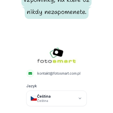
nikdy nezapomenete.
Footer
Fotosmart
kontakt@fotosmart.com.pl
Jazyk
Čeština
Čeština