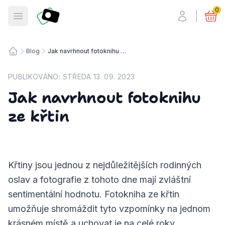
Fotosmart
0
Otevřít menu
Blog
Jak navrhnout fotoknihu ze křtin
Úvodní stránka
PUBLIKOVÁNO:
STŘEDA 13. 09. 2023
Jak navrhnout fotoknihu
ze křtin
Křtiny jsou jednou z nejdůležitějších rodinných
oslav a fotografie z tohoto dne mají zvláštní
sentimentální hodnotu. Fotokniha ze křtin
umožňuje shromáždit tyto vzpomínky na jednom
krásném místě a uchovat je na celé roky.