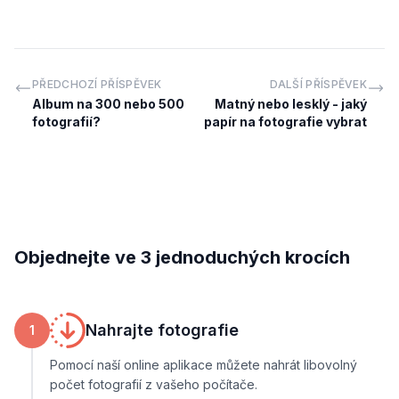
PŘEDCHOZÍ PŘÍSPĚVEK
DALŠÍ PŘÍSPĚVEK
Album na 300 nebo 500
Matný nebo lesklý - jaký
fotografií?
papír na fotografie vybrat
Objednejte ve 3 jednoduchých krocích
Nahrajte fotografie
1
Pomocí naší online aplikace můžete nahrát libovolný
počet fotografií z vašeho počítače.