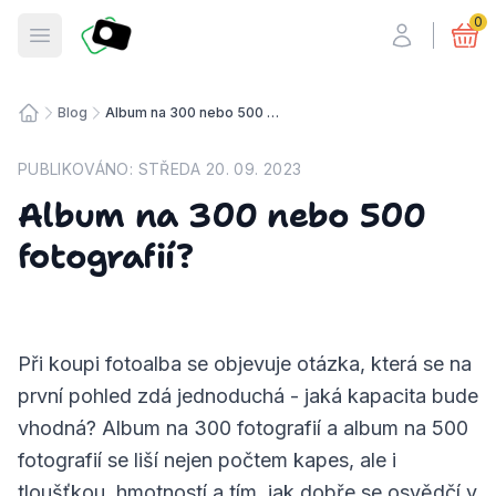
Fotosmart
0
Otevřít menu
Blog
Album na 300 nebo 500 fotografií?
Úvodní stránka
PUBLIKOVÁNO:
STŘEDA 20. 09. 2023
Album na 300 nebo 500
fotografií?
Při koupi fotoalba se objevuje otázka, která se na
první pohled zdá jednoduchá - jaká kapacita bude
vhodná? Album na 300 fotografií a album na 500
fotografií se liší nejen počtem kapes, ale i
tloušťkou, hmotností a tím, jak dobře se osvědčí v