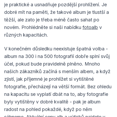
je praktické a usnadňuje pozdější prohlížení. Je
dobré mít na paměti, že takové album je tlustší a
těžší, ale zato je třeba méně často sahat po
novém. Prohlédněte si naši nabídku
fotoalb
v
různých kapacitách.
V konečném důsledku neexistuje špatná volba -
album na 300 i na 500 fotografií dobře splní svůj
účel, pokud bude pravidelně plněno. Mnoho
našich zákazníků začíná s menším albem, a když
zjistí, jak příjemné je prohlížet si vytištěné
fotografie, přecházejí na větší formát. Bez ohledu
na kapacitu se vyplatí dbát na to, aby fotografie
byly vytištěny v dobré kvalitě - pak je album
radost na pohled pokaždé, když po něm
sáhneme. Aktuální ceny alb a výtisků najdete v