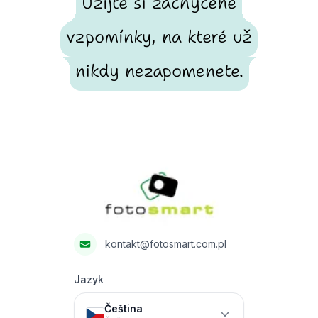
Užijte si zachycené
vzpomínky, na které už
nikdy nezapomenete.
Footer
Fotosmart
kontakt@fotosmart.com.pl
Jazyk
Čeština