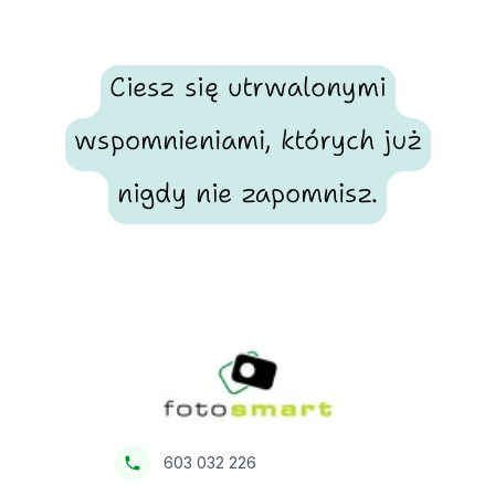
Ciesz się utrwalonymi
wspomnieniami, których już
nigdy nie zapomnisz.
Footer
Fotosmart
603 032 226