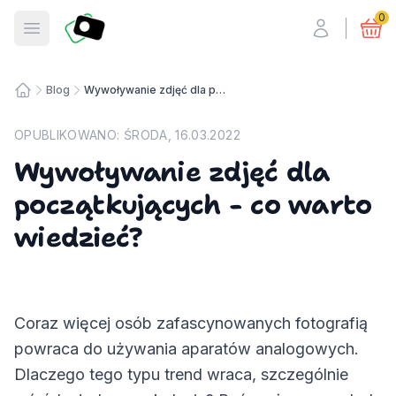
Fotosmart
0
Otwórz menu
Blog
Wywoływanie zdjęć dla początkujących - co warto wiedzieć?
Strona główna
OPUBLIKOWANO:
ŚRODA, 16.03.2022
Wywoływanie zdjęć dla
początkujących - co warto
wiedzieć?
Coraz więcej osób zafascynowanych fotografią
powraca do używania aparatów analogowych.
Dlaczego tego typu trend wraca, szczególnie