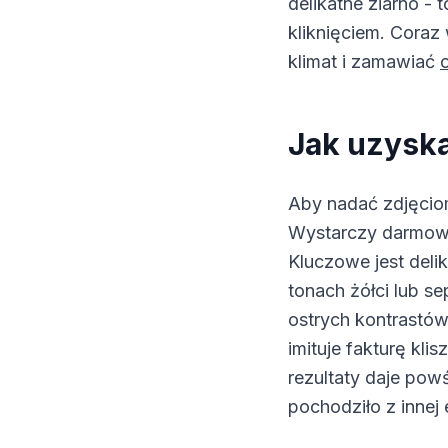
delikatne ziarno -
kliknięciem. Coraz
klimat i zamawiać
Jak uzyska
Aby nadać zdjęcio
Wystarczy darmowa 
Kluczowe jest deli
tonach żółci lub se
ostrych kontrastó
imituje fakturę kli
rezultaty daje pow
pochodziło z innej 