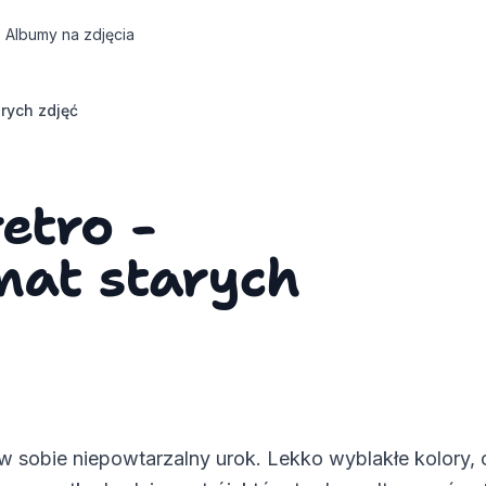
Albumy na zdjęcia
arych zdjęć
retro -
imat starych
w sobie niepowtarzalny urok. Lekko wyblakłe kolory, c