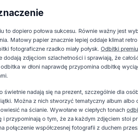
znaczenie
ciu to dopiero połowa sukcesu. Równie ważny jest w
ia. Matowy papier znacznie lepiej oddaje klimat retro
itki fotograficzne rzadko miały połysk.
Odbitki premi
 dodają zdjęciom szlachetności i sprawiają, że całoś
a odbitka w dłoni naprawdę przypomina odbitkę wycią
mi.
ro świetnie nadają się na prezent, szczególnie dla osób
ątki. Można z nich stworzyć tematyczny album albo 
powiesić na ścianie. Wywołane w ciepłych tonach
odbi
ę i przypominają o tym, że za każdym zdjęciem stoi pr
a połączenie współczesnej fotografii z duchem przesz