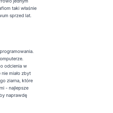
cyfrowo jednym
fiom taki właśnie
wum sprzed lat.
oprogramowania.
komputerze.
go odcienia w
e nie miało zbyt
o ziarna, które
mi - najlepsze
akby naprawdę