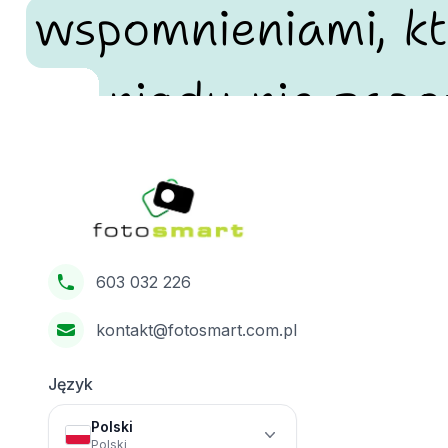
wspomnieniami, kt
nigdy nie zapo
Footer
Fotosmart
603 032 226
kontakt@fotosmart.com.pl
Język
Polski
Polski