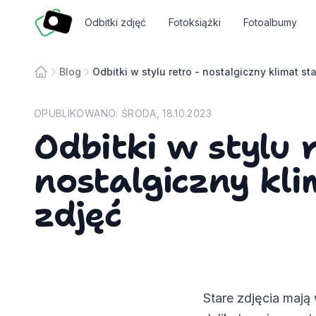
Fotosmart
Odbitki zdjęć
Fotoksiążki
Fotoalbumy
Blog
Odbitki w stylu retro - nostalgiczny klimat st
Strona główna
OPUBLIKOWANO:
ŚRODA, 18.10.2023
Odbitki w stylu 
nostalgiczny kl
zdjęć
Stare zdjęcia mają 