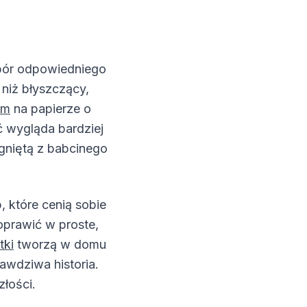
ybór odpowiedniego
 niż błyszczący,
um
na papierze o
ć wygląda bardziej
gniętą z babcinego
, które cenią sobie
oprawić w proste,
tki
tworzą w domu
awdziwa historia.
łości.