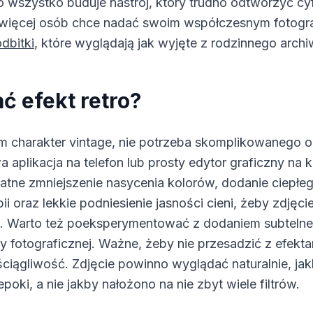
 to wszystko buduje nastrój, który trudno odtworzyć 
 więcej osób chce nadać swoim współczesnym fotogra
odbitki
, które wyglądają jak wyjęte z rodzinnego archi
ć efekt retro?
m charakter vintage, nie potrzeba skomplikowanego 
aplikacja na telefon lub prosty edytor graficzny na 
katne zmniejszenie nasycenia kolorów, dodanie ciepłe
pii oraz lekkie podniesienie jasności cieni, żeby zdjęci
w. Warto też poeksperymentować z dodaniem subtelneg
szy fotograficznej. Ważne, żeby nie przesadzić z efekta
ściągliwość. Zdjęcie powinno wyglądać naturalnie, j
epoki, a nie jakby nałożono na nie zbyt wiele filtrów.