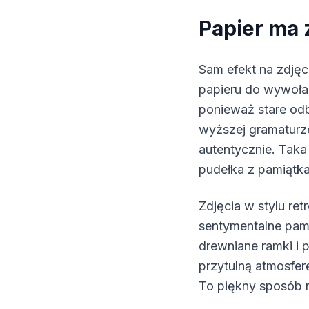
Papier ma 
Sam efekt na zdję
papieru do wywołan
ponieważ stare odb
wyższej gramaturze
autentycznie. Tak
pudełka z pamiątka
Zdjęcia w stylu ret
sentymentalne pami
drewniane ramki i 
przytulną atmosfer
To piękny sposób n