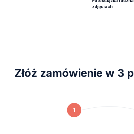
Fotoksiążka roczn
zdjęciach
Złóż zamówienie w 3 p
1