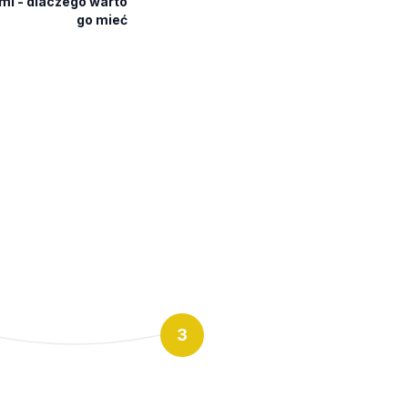
mi - dlaczego warto
go mieć
3