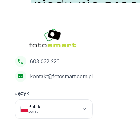
nigdy nie zapo
Footer
Fotosmart
603 032 226
kontakt@fotosmart.com.pl
Język
Polski
Polski