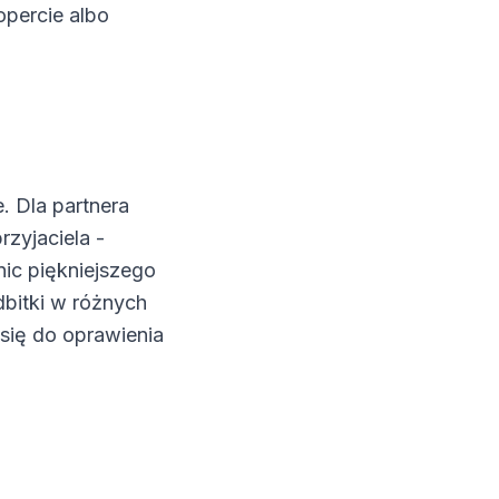
percie albo
. Dla partnera
zyjaciela -
nic piękniejszego
itki w różnych
 się do oprawienia