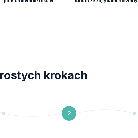
a - podsumowanie roku w
Album ze zdjęciami rodzinny
rostych krokach
2