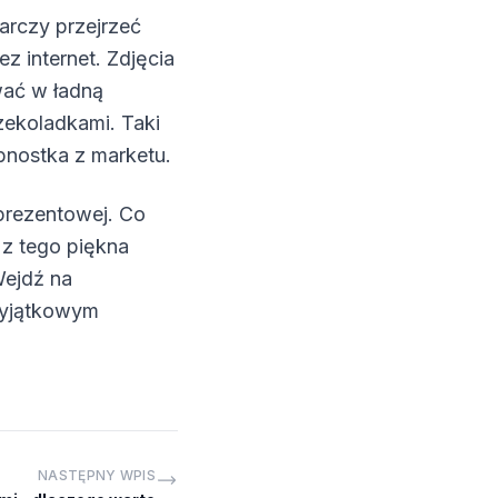
arczy przejrzeć
ez internet. Zdjęcia
wać w ładną
zekoladkami. Taki
bnostka z marketu.
 prezentowej. Co
 z tego piękna
Wejdź na
 wyjątkowym
NASTĘPNY WPIS