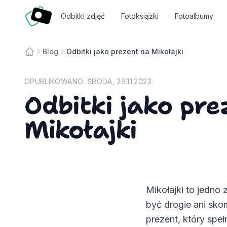
Fotosmart
Odbitki zdjęć
Fotoksiążki
Fotoalbumy
Blog
Odbitki jako prezent na Mikołajki
Strona główna
OPUBLIKOWANO:
ŚRODA, 29.11.2023
Odbitki jako pre
Mikołajki
Mikołajki to jedno
być drogie ani sko
prezent, który speł