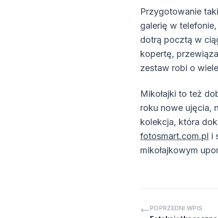
Przygotowanie taki
galerię w telefonie
dotrą pocztą w cią
kopertę, przewiąz
zestaw robi o wiel
Mikołajki to też d
roku nowe ujęcia, 
kolekcja, która dok
fotosmart.com.pl
i 
mikołajkowym upo
POPRZEDNI WPIS