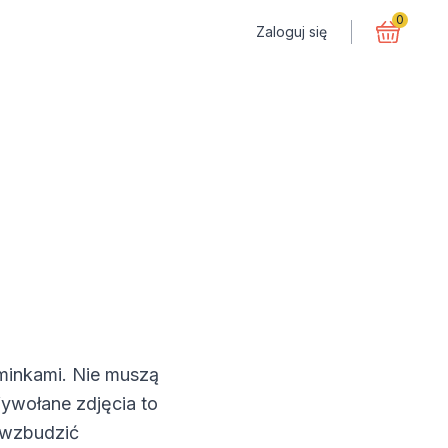
0
Zaloguj się
ominkami. Nie muszą
Wywołane zdjęcia to
ą wzbudzić