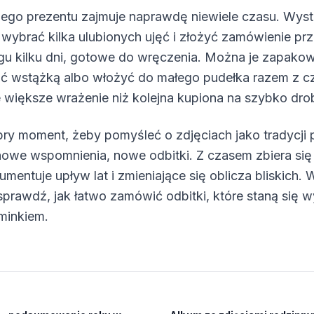
ego prezentu zajmuje naprawdę niewiele czasu. Wyst
, wybrać kilka ulubionych ujęć i złożyć zamówienie prz
gu kilku dni, gotowe do wręczenia. Można je zapako
ać wstążką albo włożyć do małego pudełka razem z c
e większe wrażenie niż kolejna kupiona na szybko dro
obry moment, żeby pomyśleć o zdjęciach jako tradycji
nowe wspomnienia, nowe odbitki. Z czasem zbiera się
umentuje upływ lat i zmieniające się oblicza bliskich. 
sprawdź, jak łatwo zamówić odbitki, które staną się
minkiem.