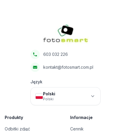
Footer
Fotosmart
603 032 226
kontakt@fotosmart.com.pl
Język
Polski
Polski
Produkty
Informacje
Odbitki zdjęć
Cennik