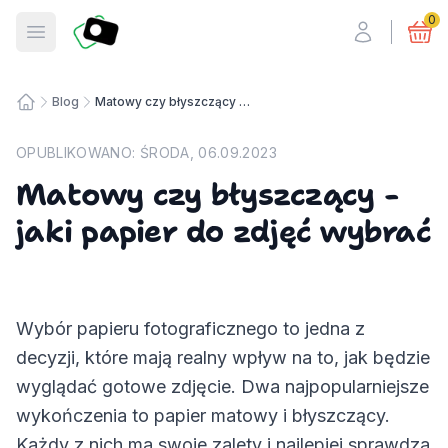
Fotosmart
0
Otwórz menu
Blog
Matowy czy błyszczący - jaki papier do zdjęć wybrać
Strona główna
OPUBLIKOWANO:
ŚRODA, 06.09.2023
Matowy czy błyszczący -
jaki papier do zdjęć wybrać
Wybór papieru fotograficznego to jedna z
decyzji, które mają realny wpływ na to, jak będzie
wyglądać gotowe zdjęcie. Dwa najpopularniejsze
wykończenia to papier matowy i błyszczący.
Każdy z nich ma swoje zalety i najlepiej sprawdza