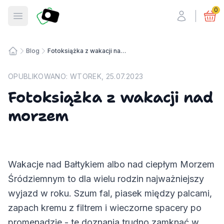
Fotosmart
0
Otwórz menu
Blog
Fotoksiążka z wakacji nad morzem
Strona główna
OPUBLIKOWANO:
WTOREK, 25.07.2023
Fotoksiążka z wakacji nad
morzem
Wakacje nad Bałtykiem albo nad ciepłym Morzem
Śródziemnym to dla wielu rodzin najważniejszy
wyjazd w roku. Szum fal, piasek między palcami,
zapach kremu z filtrem i wieczorne spacery po
promenadzie - te doznania trudno zamknąć w