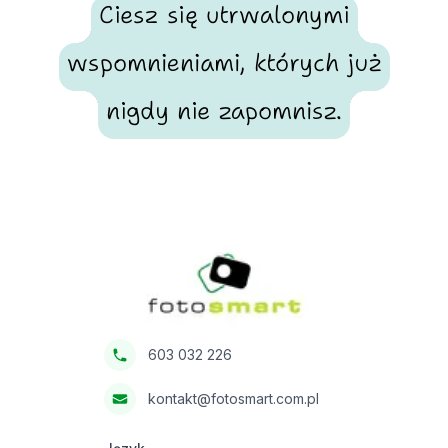
Ciesz się utrwalonymi
wspomnieniami, których już
nigdy nie zapomnisz.
Footer
Fotosmart
603 032 226
kontakt@fotosmart.com.pl