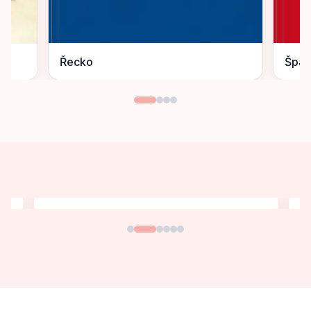
Řecko
Špan