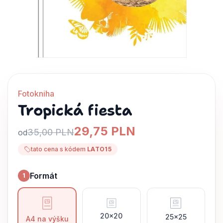
Fotokniha
Tropická fiesta
29,75 PLN
35,00 PLN
od
tato cena s kódem
LATO15
Formát
1
Formát
20x20
25x25
A4 na výšku