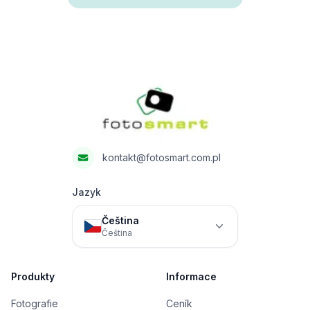
Footer
Fotosmart
kontakt@fotosmart.com.pl
Jazyk
Čeština
Čeština
Produkty
Informace
Fotografie
Ceník