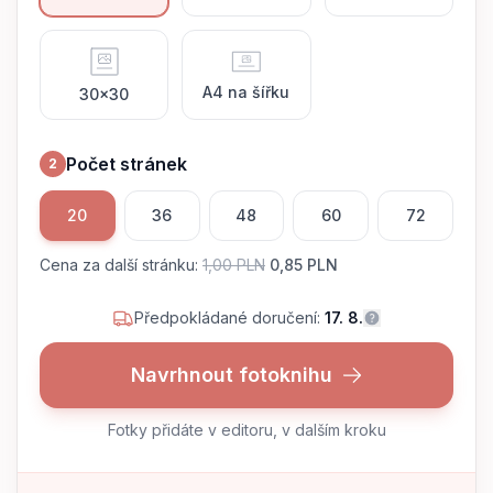
A4 na šířku
30x30
Počet stránek
2
20
36
48
60
72
Cena za další stránku
:
1,00 PLN
0,85 PLN
Předpokládané doručení:
17. 8.
Navrhnout fotoknihu
Fotky přidáte v editoru, v dalším kroku