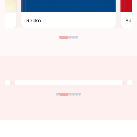
Řecko
Špan