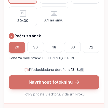
A4 na šířku
30x30
Počet stránek
2
20
36
48
60
72
Cena za další stránku
:
1,00 PLN
0,85 PLN
Předpokládané doručení:
13. 8.
Navrhnout fotoknihu
Fotky přidáte v editoru, v dalším kroku