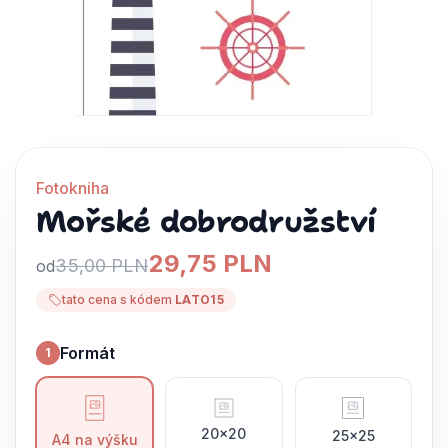
Fotokniha
Mořské dobrodružství
29,75 PLN
35,00 PLN
od
tato cena s kódem
LATO15
Formát
1
Formát
20x20
25x25
A4 na výšku