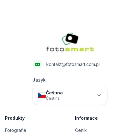
Footer
Fotosmart
kontakt@fotosmart.com.pl
Jazyk
Čeština
Čeština
Produkty
Informace
Fotografie
Ceník