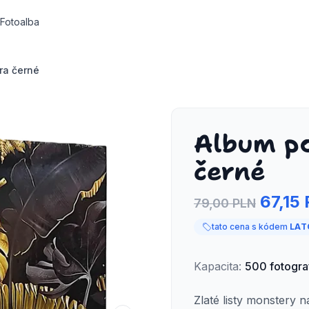
Fotoalba
ra černé
Album p
černé
67,15
79,00 PLN
tato cena s kódem
LAT
Kapacita
:
500
fotograf
Zlaté listy monstery 