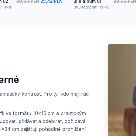
m 02
29,90 PLN
25,42 PLN
Bílé album 01
29,90 PL
í 10x15
300 fotografií 10x15
erné
amatický kontrast. Pro ty, kdo mají rádi
fií ve formátu 10x15 cm a praktickým
povat, přidávat a odebírat, což dává
34 cm zajišťují pohodlné prohlížení