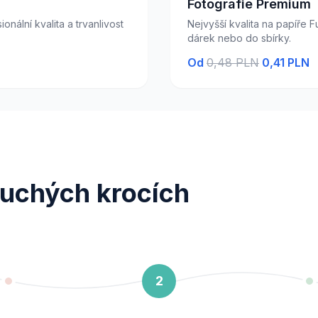
Fotografie Premium
onální kvalita a trvanlivost
Nejvyšší kvalita na papíře 
dárek nebo do sbírky.
Od
0,48 PLN
0,41 PLN
duchých krocích
2