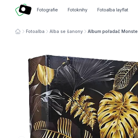
Fotosmart
Fotografie
Fotoknihy
Fotoalba layflat
Fotoalba
Alba se šanony
Album pořadač Monste
Úvodní stránka