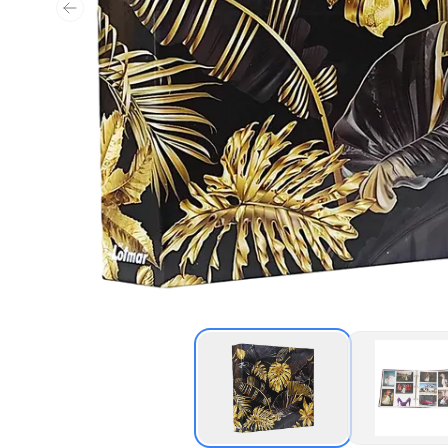
Předchozí snímek
Miniatura Album pořa
Min