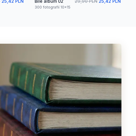
N
25,42 PLN
Bílé album 02
29,90 PLN
25,42 PLN
300 fotografií 10x15