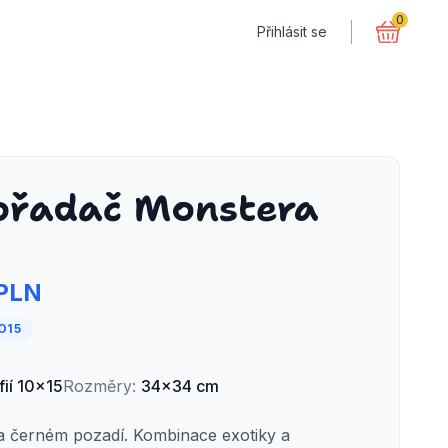
0
Přihlásit se
ořadač Monstera
 PLN
O15
ií
10x15
Rozměry
:
34x34 cm
na černém pozadí. Kombinace exotiky a