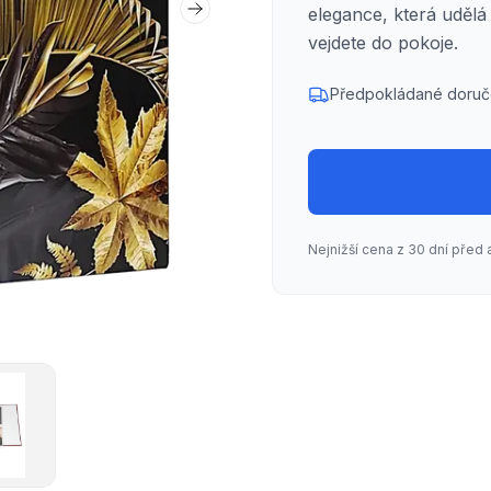
elegance, která udělá
Další snímek
vejdete do pokoje.
Předpokládané doruče
Nejnižší cena z 30 dní před 
dač Monstera černé
iatura Album pořadač Monstera černé