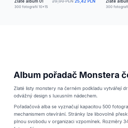
Zlaté album 01
29,90 PLN
25,42 PLN
Zlaté albu
300 fotografií 10x15
300 fotografi
Album pořadač Monstera č
Zlaté listy monstery na černém podkladu vytvářejí dr
odvážný design s luxusním nádechem.
Pořadačová alba se vyznačují kapacitou 500 fotogra
mechanismem otevírání. Stránky lze libovolně přesku
plnou svobodu v organizaci vzpomínek. Rozměry 34x