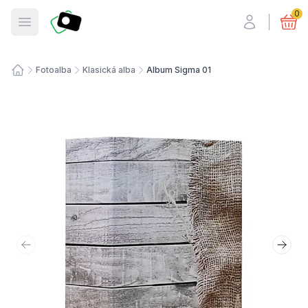
Fotosmart
0
Otevřít menu
Fotoalba
Klasická alba
Album Sigma 01
Úvodní stránka
Předchozí snímek
Další