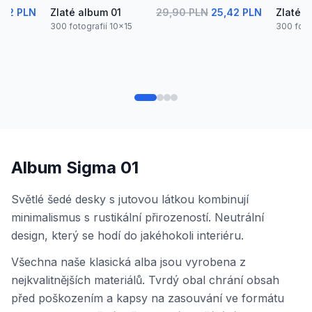
,42 PLN
Zlaté album 01
29,90 PLN
25,42 PLN
Zlaté 
300 fotografií 10x15
300 foto
Album Sigma 01
Světlé šedé desky s jutovou látkou kombinují
minimalismus s rustikální přirozeností. Neutrální
design, který se hodí do jakéhokoli interiéru.
Všechna naše klasická alba jsou vyrobena z
nejkvalitnějších materiálů. Tvrdý obal chrání obsah
před poškozením a kapsy na zasouvání ve formátu