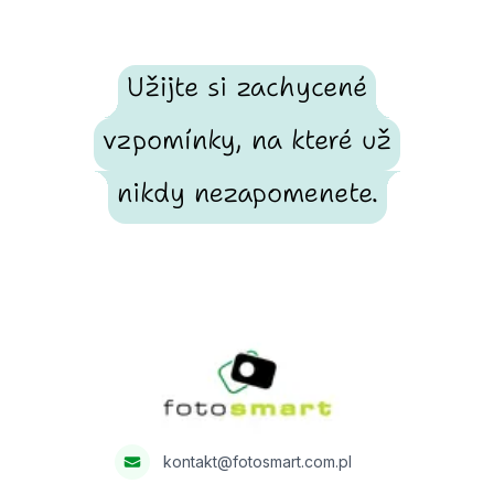
Užijte si zachycené
vzpomínky, na které už
nikdy nezapomenete.
Footer
Fotosmart
kontakt@fotosmart.com.pl