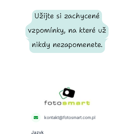
Užijte si zachycené
vzpomínky, na které už
nikdy nezapomenete.
Footer
Fotosmart
kontakt@fotosmart.com.pl
Jazyk