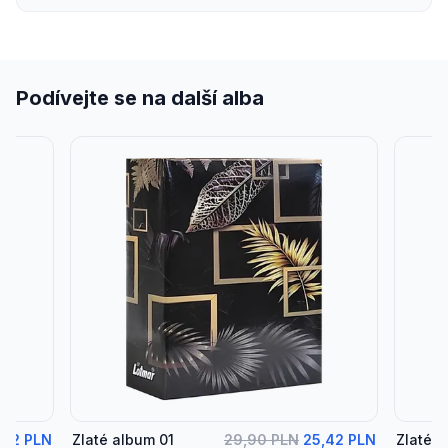
Podívejte se na další alba
,42 PLN
Zlaté album 01
29,90 PLN
25,42 PLN
Zlaté 