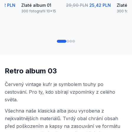
,42 PLN
Zlaté album 01
29,90 PLN
25,42 PLN
Zlaté 
300 fotografií 10x15
300 foto
Retro album 03
Červený vintage kufr je symbolem touhy po
cestování. Pro ty, kdo sbírají vzpomínky z celého
světa.
Všechna naše klasická alba jsou vyrobena z
nejkvalitnějších materiálů. Tvrdý obal chrání obsah
před poškozením a kapsy na zasouvání ve formátu