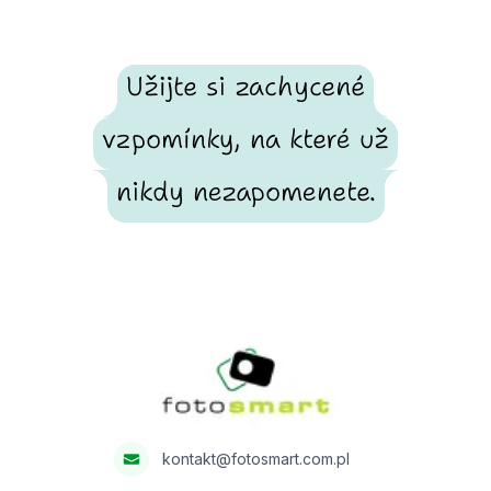
Užijte si zachycené
vzpomínky, na které už
nikdy nezapomenete.
Footer
Fotosmart
kontakt@fotosmart.com.pl