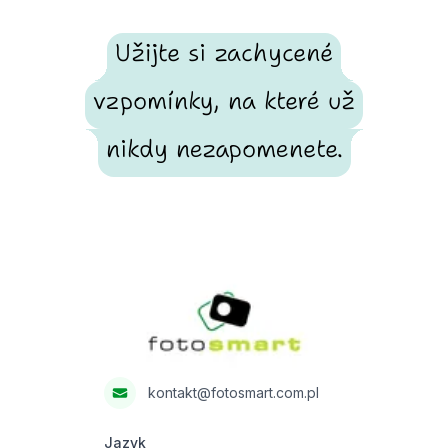
Užijte si zachycené
vzpomínky, na které už
nikdy nezapomenete.
Footer
Fotosmart
kontakt@fotosmart.com.pl
Jazyk