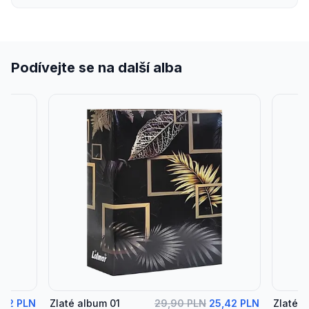
Podívejte se na další alba
,42 PLN
Zlaté album 01
29,90 PLN
25,42 PLN
Zlaté 