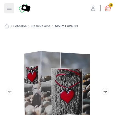
Fotosmart
0
Otevřít menu
Fotoalba
Klasická alba
Album Love 03
Úvodní stránka
Předchozí snímek
Další