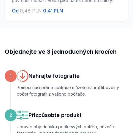
povrchem. Ideální volba jako dárek nebo do sbírky.
Od
0,48 PLN
0,41 PLN
Objednejte ve 3 jednoduchých krocích
Nahrajte fotografie
1
Pomocí naší online aplikace můžete nahrát libovolný
počet fotografií z vašeho počítače.
Přizpůsobte produkt
2
Upravte objednávku podle svých potřeb, ořízněte