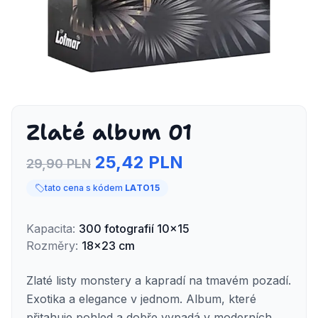
Zlaté album 01
25,42 PLN
29,90 PLN
tato cena s kódem
LATO15
Kapacita
:
300
fotografií
10x15
Rozměry
:
18x23 cm
Zlaté listy monstery a kapradí na tmavém pozadí.
Exotika a elegance v jednom. Album, které
přitahuje pohled a dobře vypadá v moderních