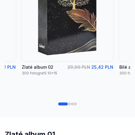
,42 PLN
Zlaté album 02
29,90 PLN
25,42 PLN
Bílé al
300 fotografií 10x15
300 foto
Zlaté album 01