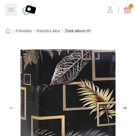
Fotosmart
0
Otevřít menu
Fotoalba
Klasická alba
Zlaté album 01
Úvodní stránka
Předchozí snímek
Další