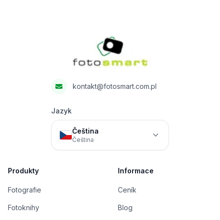
Footer
Fotosmart
kontakt@fotosmart.com.pl
Jazyk
Čeština
Čeština
Produkty
Informace
Fotografie
Ceník
Fotoknihy
Blog