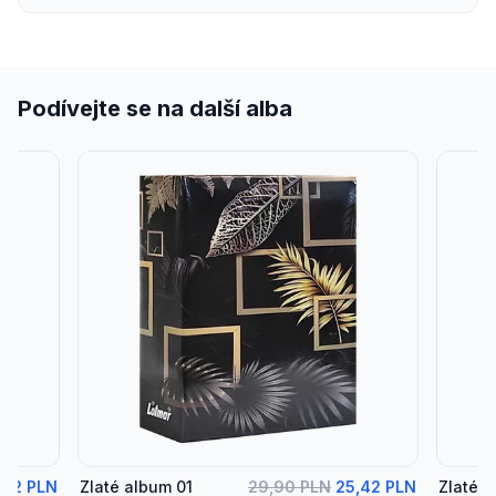
Podívejte se na další alba
,42 PLN
Zlaté album 01
29,90 PLN
25,42 PLN
Zlaté 