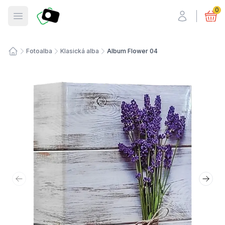
Fotosmart
0
Otevřít menu
Fotoalba
Klasická alba
Album Flower 04
Úvodní stránka
Předchozí snímek
Další