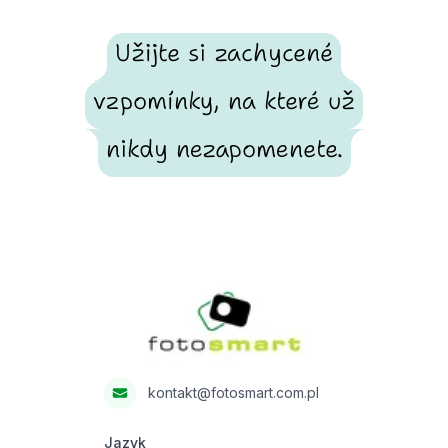
Užijte si zachycené
vzpomínky, na které už
nikdy nezapomenete.
Footer
Fotosmart
kontakt@fotosmart.com.pl
Jazyk