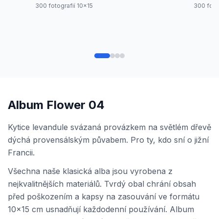
300 fotografií 10x15
300 foto
Album Flower 04
Kytice levandule svázaná provázkem na světlém dřevě
dýchá provensálským půvabem. Pro ty, kdo sní o jižní
Francii.
Všechna naše klasická alba jsou vyrobena z
nejkvalitnějších materiálů. Tvrdý obal chrání obsah
před poškozením a kapsy na zasouvání ve formátu
10x15 cm usnadňují každodenní používání. Album