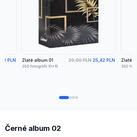
,42 PLN
Zlaté album 01
29,90 PLN
25,42 PLN
Zlaté 
300 fotografií 10x15
300 foto
Černé album 02