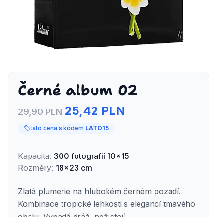
Černé album 02
25,42 PLN
29,90 PLN
tato cena s kódem
LATO15
Kapacita
:
300
fotografií
10x15
Rozměry
:
18x23 cm
Zlatá plumerie na hlubokém černém pozadí.
Kombinace tropické lehkosti s elegancí tmavého
obalu. Vypadá dráž, než stojí.