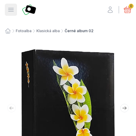
Fotosmart
0
Otevřít menu
Fotoalba
Klasická alba
Černé album 02
Úvodní stránka
Předchozí snímek
Další