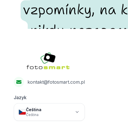
vzpomínky, na k
nikdy nezapom
Footer
Fotosmart
kontakt@fotosmart.com.pl
Jazyk
Čeština
Čeština