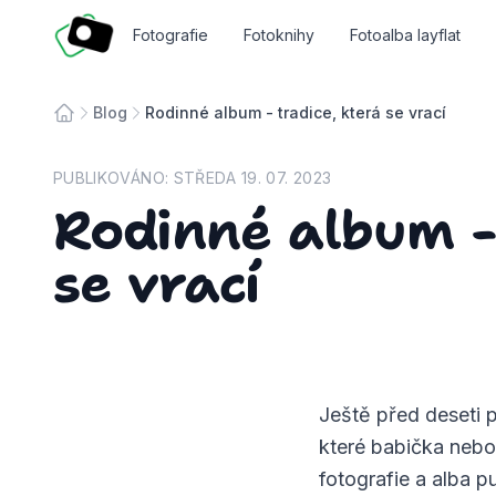
Fotosmart
Fotografie
Fotoknihy
Fotoalba layflat
Blog
Rodinné album - tradice, která se vrací
Úvodní stránka
PUBLIKOVÁNO:
STŘEDA 19. 07. 2023
Rodinné album - 
se vrací
Ještě před deseti p
které babička nebo
fotografie a alba p