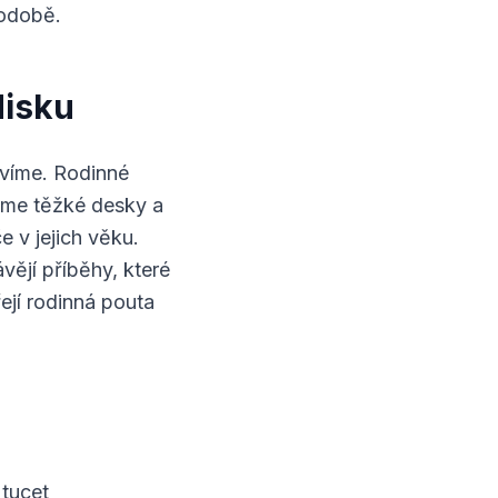
podobě.
disku
avíme. Rodinné
řeme těžké desky a
e v jejich věku.
vějí příběhy, které
ejí rodinná pouta
 tucet