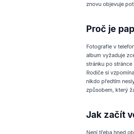
znovu objevuje pot
Proč je pa
Fotografie v telefo
album vyžaduje zce
stránku po stránce 
Rodiče si vzpomínaj
nikdo předtím nesl
způsobem, který ž
Jak začít 
Není třeba hned ob