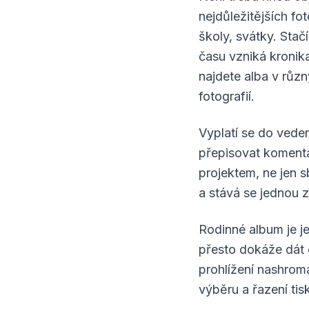
nejdůležitějších fo
školy, svátky. Stač
času vzniká kronika
najdete alba v různ
fotografií.
Vyplatí se do veden
přepisovat komentá
projektem, ne jen s
a stává se jednou z
Rodinné album je j
přesto dokáže dát o
prohlížení nashromá
výběru a řazení tis