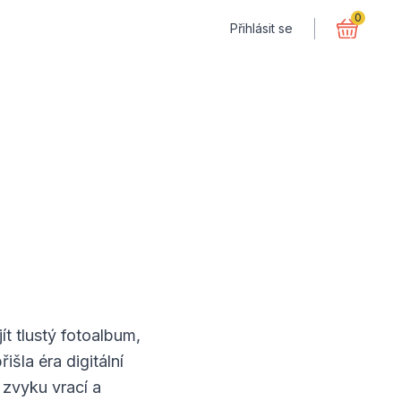
0
Přihlásit se
t tlustý fotoalbum,
šla éra digitální
 zvyku vrací a