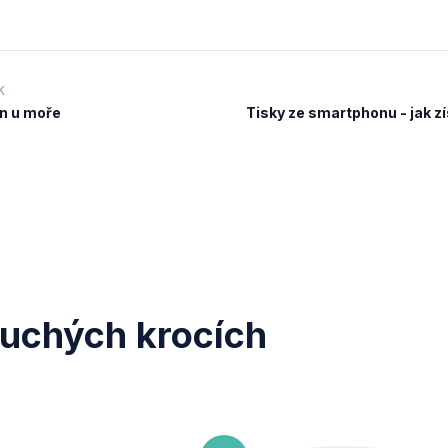
K
in u moře
Tisky ze smartphonu - jak zí
duchých krocích