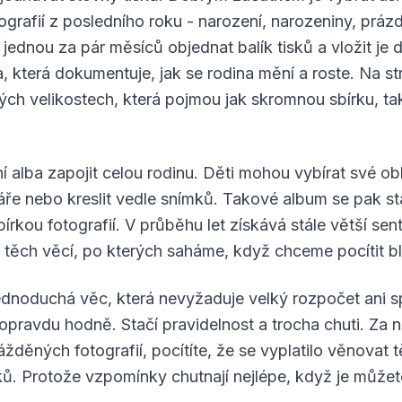
tografií z posledního roku - narození, narozeniny, práz
í jednou za pár měsíců objednat balík tisků a vložit je
, která dokumentuje, jak se rodina mění a roste. Na s
ých velikostech, která pojmou jak skromnou sbírku, ta
í alba zapojit celou rodinu. Děti mohou vybírat své obl
ře nebo kreslit vedle snímků. Takové album se pak s
bírkou fotografií. V průběhu let získává stále větší se
 těch věcí, po kterých saháme, když chceme pocítit bl
ednoduchá věc, která nevyžaduje velký rozpočet ani s
pravdu hodně. Stačí pravidelnost a trocha chuti. Za něk
žděných fotografií, pocítíte, že se vyplatilo věnovat t
ků. Protože vzpomínky chutnají nejlépe, když je můžete