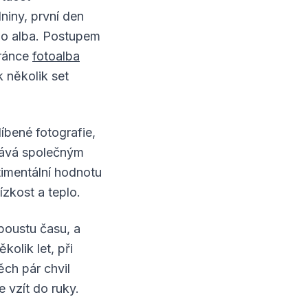
dniny, první den
 do alba. Postupem
tránce
fotoalba
k několik set
íbené fotografie,
tává společným
ntimentální hodnotu
ízkost a teplo.
poustu času, a
olik let, při
ěch pár chvil
 vzít do ruky.