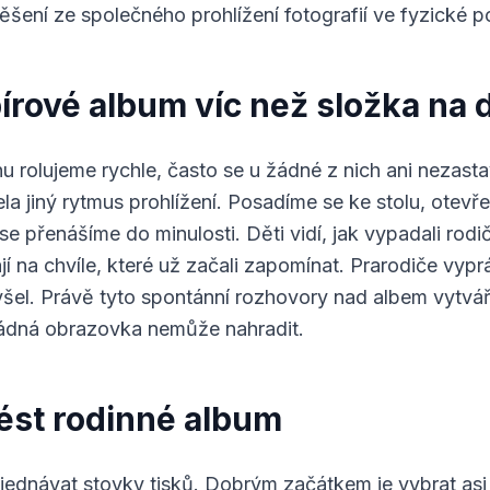
ěšení ze společného prohlížení fotografií ve fyzické 
pírové album víc než složka na 
nu rolujeme rychle, často se u žádné z nich ani nezast
la jiný rytmus prohlížení. Posadíme se ke stolu, otev
se přenášíme do minulosti. Děti vidí, jak vypadali rodič
í na chvíle, které už začali zapomínat. Prarodiče vyprá
yšel. Právě tyto spontánní rozhovory nad albem vytvář
ádná obrazovka nemůže nahradit.
vést rodinné album
jednávat stovky tisků. Dobrým začátkem je vybrat asi