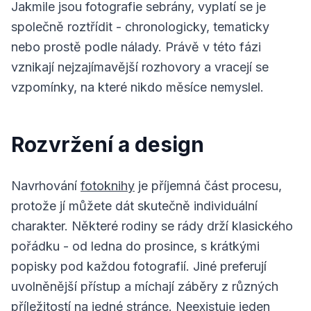
Jakmile jsou fotografie sebrány, vyplatí se je
společně roztřídit - chronologicky, tematicky
nebo prostě podle nálady. Právě v této fázi
vznikají nejzajímavější rozhovory a vracejí se
vzpomínky, na které nikdo měsíce nemyslel.
Rozvržení a design
Navrhování
fotoknihy
je příjemná část procesu,
protože jí můžete dát skutečně individuální
charakter. Některé rodiny se rády drží klasického
pořádku - od ledna do prosince, s krátkými
popisky pod každou fotografií. Jiné preferují
uvolněnější přístup a míchají záběry z různých
příležitostí na jedné stránce. Neexistuje jeden