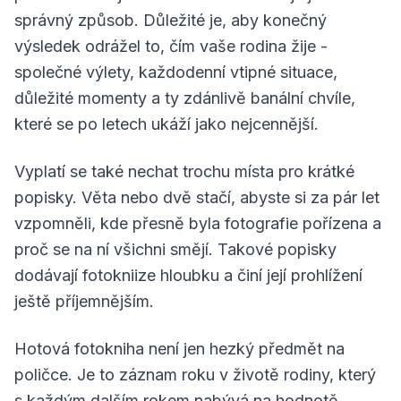
správný způsob. Důležité je, aby konečný
výsledek odrážel to, čím vaše rodina žije -
společné výlety, každodenní vtipné situace,
důležité momenty a ty zdánlivě banální chvíle,
které se po letech ukáží jako nejcennější.
Vyplatí se také nechat trochu místa pro krátké
popisky. Věta nebo dvě stačí, abyste si za pár let
vzpomněli, kde přesně byla fotografie pořízena a
proč se na ní všichni smějí. Takové popisky
dodávají fotokniize hloubku a činí její prohlížení
ještě příjemnějším.
Hotová fotokniha není jen hezký předmět na
poličce. Je to záznam roku v životě rodiny, který
s každým dalším rokem nabývá na hodnotě.