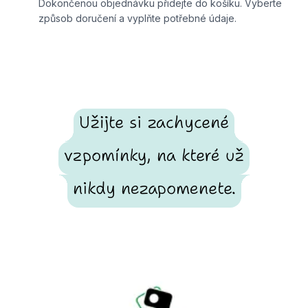
Dokončenou objednávku přidejte do košíku. Vyberte
způsob doručení a vyplňte potřebné údaje.
Užijte si zachycené
vzpomínky, na které už
nikdy nezapomenete.
Footer
Fotosmart