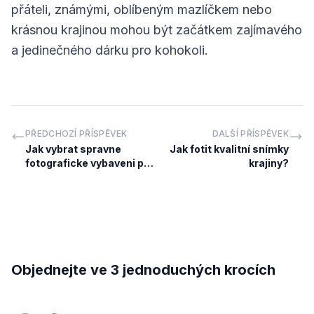
přáteli, známými, oblíbeným mazlíčkem nebo
krásnou krajinou mohou být začátkem zajímavého
a jedinečného dárku pro kohokoli.
PŘEDCHOZÍ PŘÍSPĚVEK
DALŠÍ PŘÍSPĚVEK
Jak vybrat spravne
Jak fotit kvalitní snímky
fotograficke vybaveni pro
krajiny?
zacinajiciho fotografa?
Objednejte ve 3 jednoduchých krocích