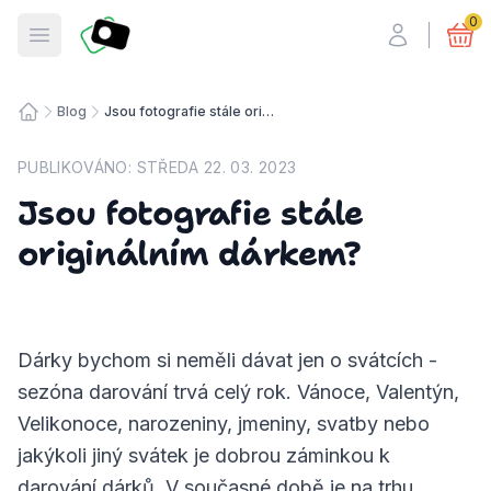
Fotosmart
0
Otevřít menu
Blog
Jsou fotografie stále originálním dárkem?
Úvodní stránka
PUBLIKOVÁNO:
STŘEDA 22. 03. 2023
Jsou fotografie stále
originálním dárkem?
Dárky bychom si neměli dávat jen o svátcích -
sezóna darování trvá celý rok. Vánoce, Valentýn,
Velikonoce, narozeniny, jmeniny, svatby nebo
jakýkoli jiný svátek je dobrou záminkou k
darování dárků. V současné době je na trhu