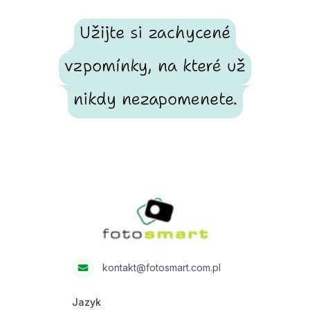
Užijte si zachycené
vzpomínky, na které už
nikdy nezapomenete.
Footer
Fotosmart
kontakt@fotosmart.com.pl
Jazyk