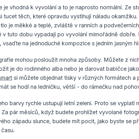
 je vhodná k vyvolání a to je naprosto normální. Ze s
asi tucet těch, které opravdu vystihují náladu okamžiku
větlo je měkké a teplé, zvláště v ranních a podvečerníc
é v tuto dobu vypadají po vyvolání mimořádně dobře.
ď, vsaďte na jednoduché kompozice s jedním jasným h
ografie mohou posloužit mnoha způsoby. Můžete z nich v
ložit je do rodinného alba nebo je darovat babičce jak
smart
si můžete objednat tisky v různých formátech a 
át se hodí na ledničku, větší - do rámečku nad poho
eho barvy rychle ustupují letní zeleni. Proto se vyplatí
 Za pár měsíců, když budete prohlížet vyvolané fotogr
ého západu slunce, budete mít pocit, jako byste se př
 času.