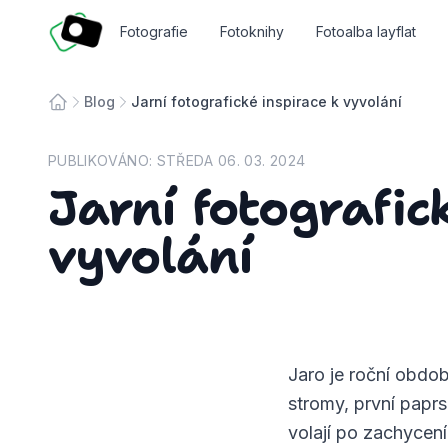
Fotosmart
Fotografie
Fotoknihy
Fotoalba layflat
Blog
Jarní fotografické inspirace k vyvolání
Úvodní stránka
PUBLIKOVÁNO:
STŘEDA 06. 03. 2024
Jarní fotografic
vyvolání
Jaro je roční obdob
stromy, první paprs
volají po zachycení