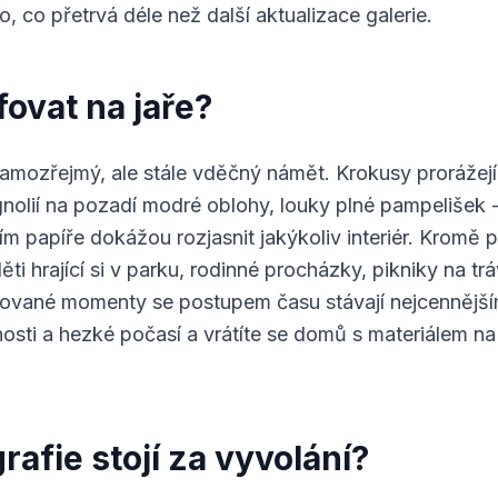
o, co přetrvá déle než další aktualizace galerie.
fovat na jaře?
 samozřejmý, ale stále vděčný námět. Krokusy prorážej
olií na pozadí modré oblohy, louky plné pampelišek -
ím papíře dokážou rozjasnit jakýkoliv interiér. Kromě př
 děti hrající si v parku, rodinné procházky, pikniky na tr
ované momenty se postupem času stávají nejcennější
nosti a hezké počasí a vrátíte se domů s materiálem 
rafie stojí za vyvolání?