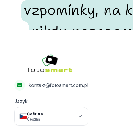
vzpomínky, na k
nikdy nezapom
Footer
Fotosmart
kontakt@fotosmart.com.pl
Jazyk
Čeština
Čeština