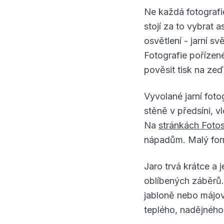
Ne každá fotografie
stojí za to vybrat 
osvětlení - jarní s
Fotografie pořízen
pověsit tisk na ze
Vyvolané jarní fot
stěně v předsíni, v
Na
stránkách Foto
nápadům. Malý form
Jaro trvá krátce a j
oblíbených záběrů.
jabloně nebo májov
teplého, nadějného