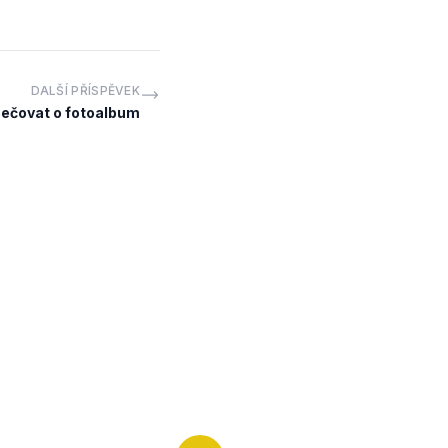
DALŠÍ PŘÍSPĚVEK
pečovat o fotoalbum