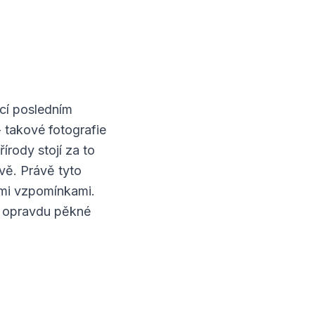
ící posledním
 takové fotografie
írody stojí za to
ávě. Právě tyto
mi vzpomínkami.
na opravdu pěkné