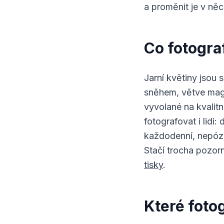
a proměnit je v něc
Co fotogra
Jarní květiny jsou
sněhem, větve magn
vyvolané na kvalitn
fotografovat i lidi:
každodenní, nepóz
Stačí trocha pozor
tisky
.
Které fotog