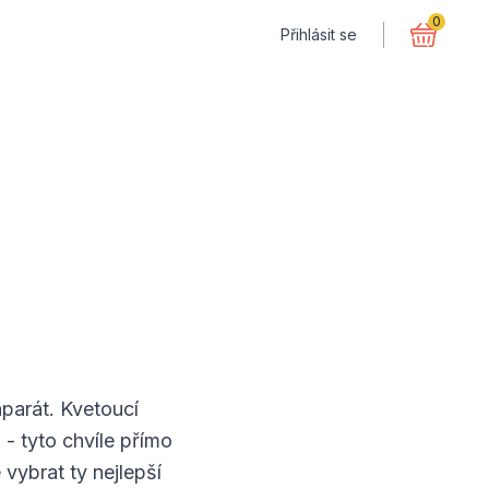
0
Přihlásit se
aparát. Kvetoucí
- tyto chvíle přímo
 vybrat ty nejlepší