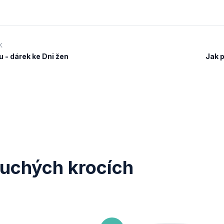
K
 - dárek ke Dni žen
Jak 
duchých krocích