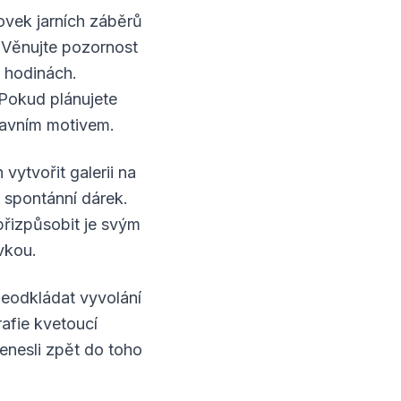
tovek jarních záběrů
. Věnujte pozornost
h hodinách.
 Pokud plánujete
lavním motivem.
ytvořit galerii na
o spontánní dárek.
přizpůsobit je svým
vkou.
 neodkládat vyvolání
afie kvetoucí
enesli zpět do toho