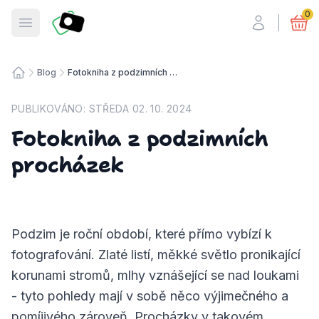
Fotosmart
0
Otevřít menu
Blog
Fotokniha z podzimních procházek
Úvodní stránka
PUBLIKOVÁNO:
STŘEDA 02. 10. 2024
Fotokniha z podzimních
procházek
Podzim je roční období, které přímo vybízí k
fotografování. Zlaté listí, měkké světlo pronikající
korunami stromů, mlhy vznášející se nad loukami
- tyto pohledy mají v sobě něco výjimečného a
pomíjivého zároveň. Procházky v takovém