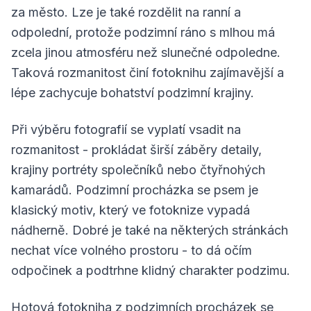
za město. Lze je také rozdělit na ranní a
odpolední, protože podzimní ráno s mlhou má
zcela jinou atmosféru než slunečné odpoledne.
Taková rozmanitost činí fotoknihu zajímavější a
lépe zachycuje bohatství podzimní krajiny.
Při výběru fotografií se vyplatí vsadit na
rozmanitost - prokládat širší záběry detaily,
krajiny portréty společníků nebo čtyřnohých
kamarádů. Podzimní procházka se psem je
klasický motiv, který ve fotoknize vypadá
nádherně. Dobré je také na některých stránkách
nechat více volného prostoru - to dá očím
odpočinek a podtrhne klidný charakter podzimu.
Hotová fotokniha z podzimních procházek se