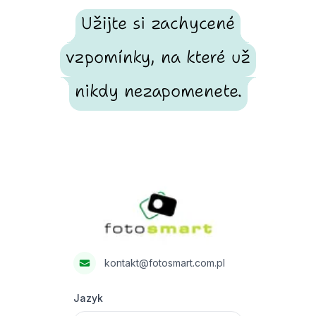
Užijte si zachycené
vzpomínky, na které už
nikdy nezapomenete.
Footer
Fotosmart
kontakt@fotosmart.com.pl
Jazyk