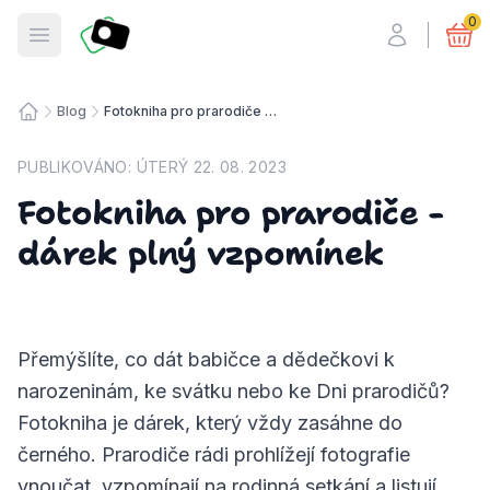
Fotosmart
0
Otevřít menu
Blog
Fotokniha pro prarodiče - dárek plný vzpomínek
Úvodní stránka
PUBLIKOVÁNO:
ÚTERÝ 22. 08. 2023
Fotokniha pro prarodiče -
dárek plný vzpomínek
Přemýšlíte, co dát babičce a dědečkovi k
narozeninám, ke svátku nebo ke Dni prarodičů?
Fotokniha je dárek, který vždy zasáhne do
černého. Prarodiče rádi prohlížejí fotografie
vnoučat, vzpomínají na rodinná setkání a listují