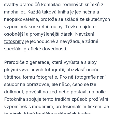
svatby prarodičů kompilaci rodinných snímků z
mnoha let. Každá taková kniha je jedinečná a
neopakovatelná, protože se skládá ze skutečných
vzpomínek konkrétní rodiny. Těžko najdete
osobnější a promyšlenější dárek. Navržení
fotoknihy
je jednoduché a nevyžaduje žádné
speciální grafické dovednosti.
Prarodiče z generace, která vyrůstala s alby
plnými vyvolaných fotografií, obzvlášť oceňují
tištěnou formu fotografie. Pro ně fotografie není
soubor na obrazovce, ale něco, čeho se lze
dotknout, pověsit na zeď nebo postavit na polici.
Fotokniha spojuje tento tradiční způsob prožívání
vzpomínek s moderním, profesionálním tiskem. Je
to dárek, který babička a dědeček budou