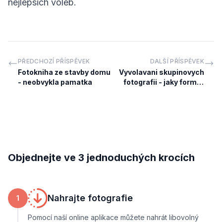
nejlepsich voleb.
PŘEDCHOZÍ PŘÍSPĚVEK
DALŠÍ PŘÍSPĚVEK
Fotokniha ze stavby domu
Vyvolavani skupinovych
- neobvykla pamatka
fotografii - jaky format
vybrat
Objednejte ve 3 jednoduchých krocích
Nahrajte fotografie
1
Pomocí naší online aplikace můžete nahrát libovolný