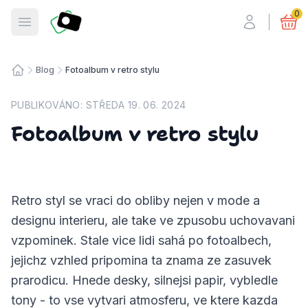
Fotosmart
0
Otevřít menu
Blog
Fotoalbum v retro stylu
Úvodní stránka
PUBLIKOVÁNO:
STŘEDA 19. 06. 2024
Fotoalbum v retro stylu
Retro styl se vraci do obliby nejen v mode a
designu interieru, ale take ve zpusobu uchovavani
vzpominek. Stale vice lidi sahá po fotoalbech,
jejichz vzhled pripomina ta znama ze zasuvek
prarodicu. Hnede desky, silnejsi papir, vybledle
tony - to vse vytvari atmosferu, ve ktere kazda