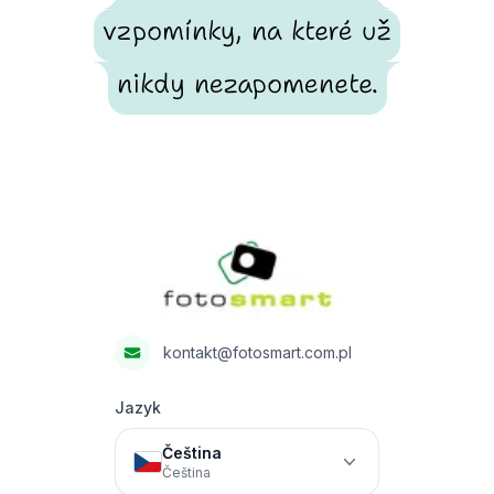
vzpomínky, na které už
nikdy nezapomenete.
Footer
Fotosmart
kontakt@fotosmart.com.pl
Jazyk
Čeština
Čeština