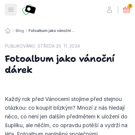
Fotosmart
0
Otevřít menu
Blog
Fotoalbum jako vánoční dárek
Úvodní stránka
PUBLIKOVÁNO:
STŘEDA 20. 11. 2024
Fotoalbum jako vánoční
dárek
Každý rok před Vánocemi stojíme před stejnou
otázkou: co koupit blízkým? Mnozí z nás hledají
něco, co není jen dalším předmětem k uložení do
šuplíku, ale něčím, co opravdu potěší a vydrží na
léta. Fotoalbum naplněný společnými