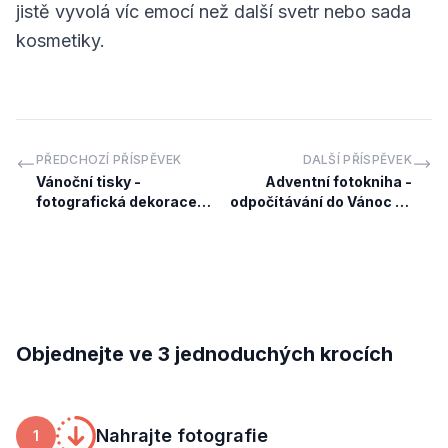
jistě vyvolá víc emocí než další svetr nebo sada
kosmetiky.
PŘEDCHOZÍ PŘÍSPĚVEK
DALŠÍ PŘÍSPĚVEK
Vánoční tisky -
Adventní fotokniha -
fotografická dekorace
odpočítávání do Vánoc ve
domu
fotografiích
Objednejte ve 3 jednoduchých krocích
Nahrajte fotografie
1