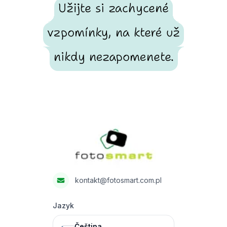
Užijte si zachycené
vzpomínky, na které už
nikdy nezapomenete.
Footer
Fotosmart
kontakt@fotosmart.com.pl
Jazyk
Čeština