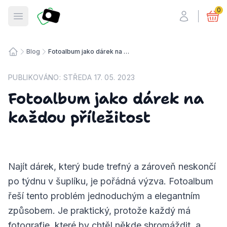
Fotosmart
0
Otevřít menu
Blog
Fotoalbum jako dárek na každou příležitost
Úvodní stránka
PUBLIKOVÁNO:
STŘEDA 17. 05. 2023
Fotoalbum jako dárek na
každou příležitost
Najít dárek, který bude trefný a zároveň neskončí
po týdnu v šuplíku, je pořádná výzva. Fotoalbum
řeší tento problém jednoduchým a elegantním
způsobem. Je praktický, protože každý má
fotografie, které by chtěl někde shromáždit, a