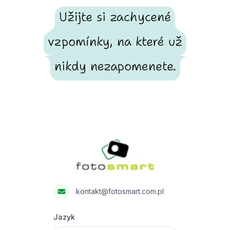
Užijte si zachycené
vzpomínky, na které už
nikdy nezapomenete.
Footer
Fotosmart
kontakt@fotosmart.com.pl
Jazyk