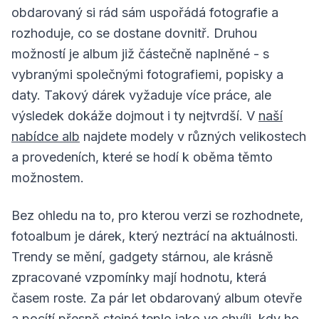
obdarovaný si rád sám uspořádá fotografie a
rozhoduje, co se dostane dovnitř. Druhou
možností je album již částečně naplněné - s
vybranými společnými fotografiemi, popisky a
daty. Takový dárek vyžaduje více práce, ale
výsledek dokáže dojmout i ty nejtvrdší. V
naší
nabídce alb
najdete modely v různých velikostech
a provedeních, které se hodí k oběma těmto
možnostem.
Bez ohledu na to, pro kterou verzi se rozhodnete,
fotoalbum je dárek, který neztrácí na aktuálnosti.
Trendy se mění, gadgety stárnou, ale krásně
zpracované vzpomínky mají hodnotu, která
časem roste. Za pár let obdarovaný album otevře
a pocítí přesně stejné teplo jako ve chvíli, kdy ho