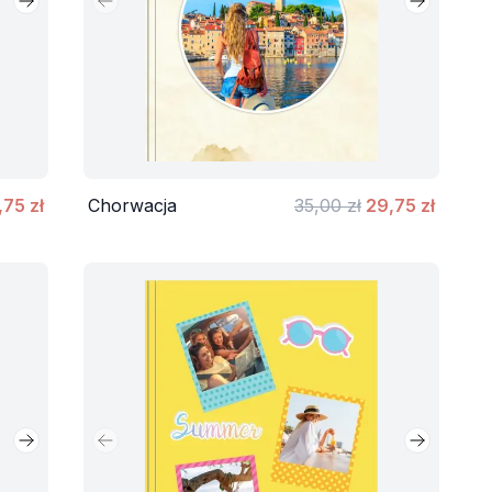
Następny slajd
Poprzedni slajd
Następny 
,75 zł
Chorwacja
35,00 zł
29,75 zł
Następny slajd
Poprzedni slajd
Następny 