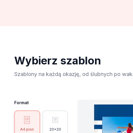
Wybierz szablon
Szablony na każdą okazję, od ślubnych po wa
Szablony
Filtry
Format
A4 pion
20x20