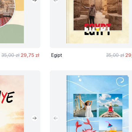
Następny slajd
Poprzedni slajd
35,00 zł
29,75 zł
Egipt
35,00 zł
29
Następny slajd
Poprzedni slajd