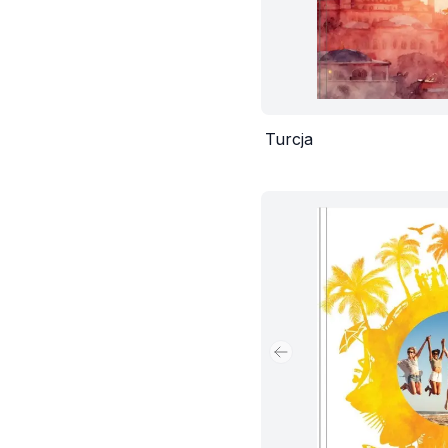
Turcja
Poprzedni slajd