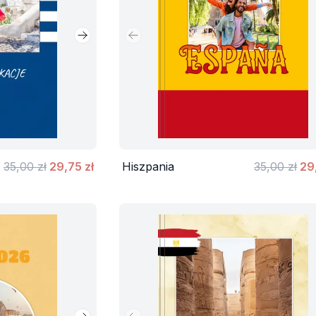
Następny slajd
Poprzedni slajd
35,00 zł
29,75 zł
Hiszpania
35,00 zł
29