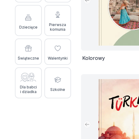
Poprzedni slajd
Pierwsza
Dziecięce
komunia
Kolorowy
Świąteczne
Walentynki
Dla babci
Szkolne
i dziadka
Poprzedni slajd