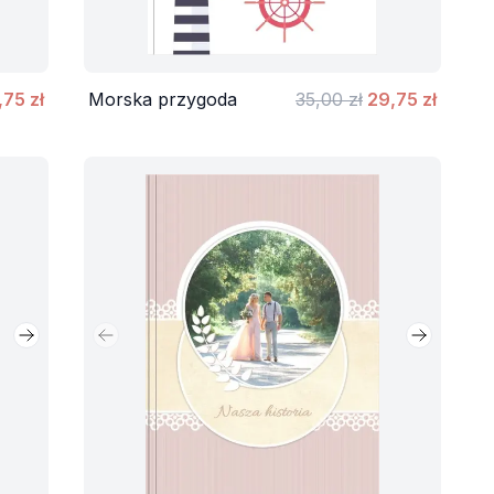
,75 zł
Morska przygoda
35,00 zł
29,75 zł
Następny slajd
Poprzedni slajd
Następny 