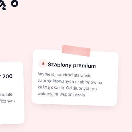
ą o
4
Szablony premium
Wybieraj spośród starannie
zaprojektowanych szablonów na
każdą okazję. Od ślubnych po
r 200
wakacyjne wspomnienia.
 detale
ficznym