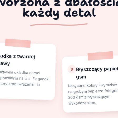
worzona z dbałości
każdy detal
ładka z twardej
rawy
Błyszczący papie
3
 sztywna okładka chroni
mnienia na lata. Elegancki
który zrobi wrażenie na
gsm
Nasycone kolory i wyraziste
na grubym papierze fotogra
200 gsm z błyszczącym
wykończeniem.