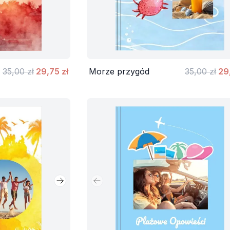
35,00 zł
29,75 zł
Morze przygód
35,00 zł
29
Następny slajd
Poprzedni slajd