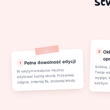
St
2
Ok
op
Pełna dowolność edycji
1
Solidna,
Twoje wspo
wygląd, 
W naszym kreatorze możesz
edytować każdą stronę. Przesuwaj
zdjęcia, zmieniaj tła, dodawaj teksty.
każdym.