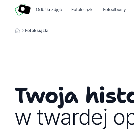
Fotosmart
Odbitki zdjęć
Fotoksiążki
Fotoalbumy
Fotoksiążki
Strona główna
Twoja hist
w twardej o