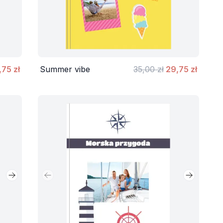
,75 zł
Summer vibe
35,00 zł
29,75 zł
Następny slajd
Poprzedni slajd
Następny 