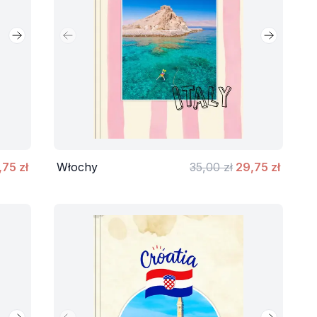
Następny slajd
Poprzedni slajd
Następny 
,75 zł
Włochy
35,00 zł
29,75 zł