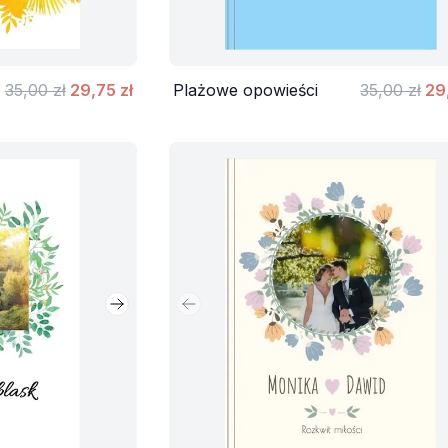
35,00 zł
29,75 zł
Plażowe opowieści
35,00 zł
29
Następny slajd
Poprzedni slajd