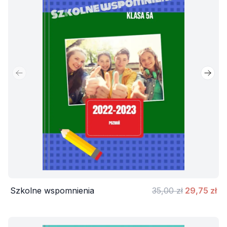
Poprzedni slajd
Nastę
Szkolne wspomnienia
35,00 zł
29,75 zł