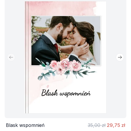
Poprzedni slajd
Nastę
Blask wspomnień
35,00 zł
29,75 zł