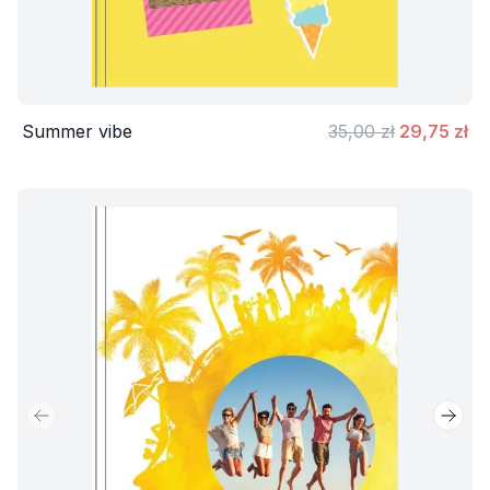
Summer vibe
35,00 zł
29,75 zł
Poprzedni slajd
Nastę