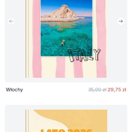
Poprzedni slajd
Nastę
Włochy
35,00 zł
29,75 zł