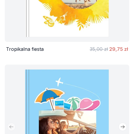
Tropikalna fiesta
35,00 zł
29,75 zł
Poprzedni slajd
Nastę