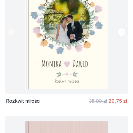
Poprzedni slajd
Nastę
Rozkwit miłości
35,00 zł
29,75 zł