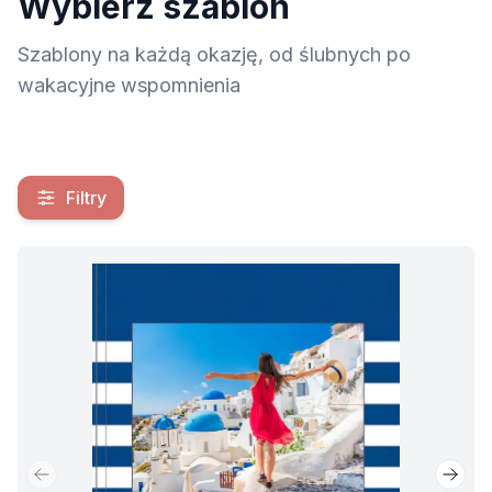
Wybierz szablon
Szablony na każdą okazję, od ślubnych po
wakacyjne wspomnienia
Szablony
Filtry
Filtry
Poprzedni slajd
Nastę