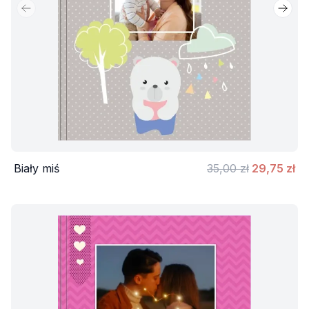
Poprzedni slajd
Nastę
Biały miś
35,00 zł
29,75 zł