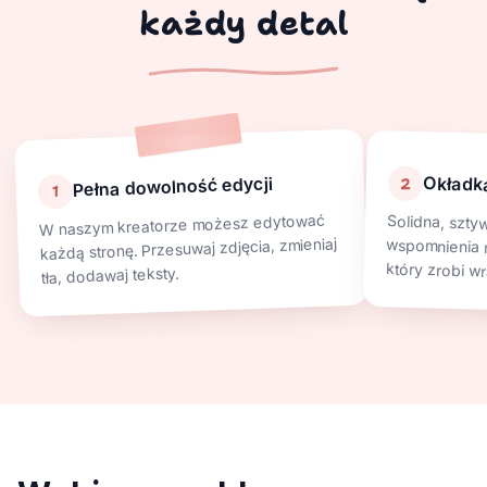
każdy detal
Okładk
Pełna dowolność edycji
2
1
W naszym kreatorze możesz edytować
Solidna, szty
wspomnienia n
każdą stronę. Przesuwaj zdjęcia, zmieniaj
który zrobi w
tła, dodawaj teksty.