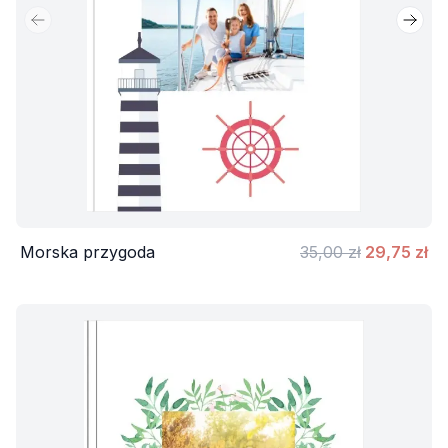
Poprzedni slajd
Nastę
Morska przygoda
35,00 zł
29,75 zł