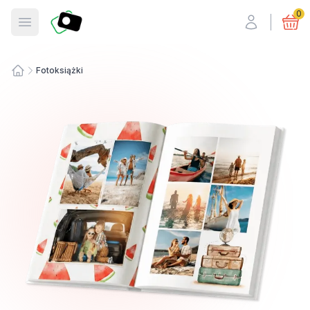
Fotosmart
0
Otwórz menu
Fotoksiążki
Strona główna