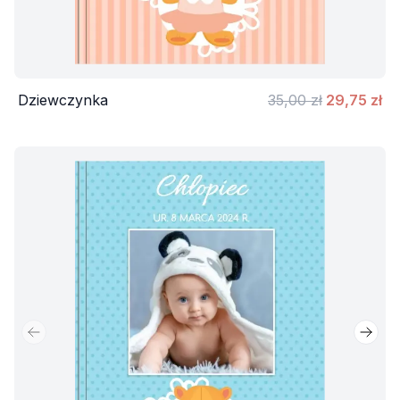
Dziewczynka
35,00 zł
29,75 zł
Poprzedni slajd
Nastę