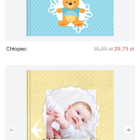
Chłopiec
35,00 zł
29,75 zł
Poprzedni slajd
Nastę