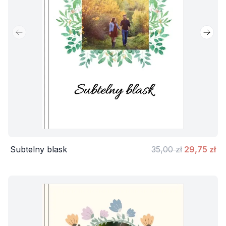
Poprzedni slajd
Nastę
Subtelny blask
35,00 zł
29,75 zł