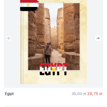
Poprzedni slajd
Nastę
Egipt
35,00 zł
29,75 zł