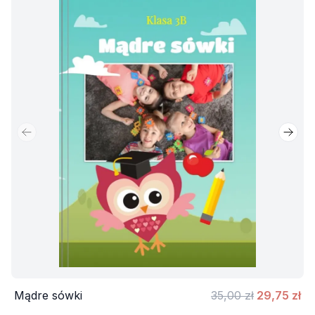
Poprzedni slajd
Nastę
Mądre sówki
35,00 zł
29,75 zł