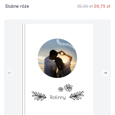
Ślubne róże
35,00 zł
29,75 zł
Poprzedni slajd
Nastę