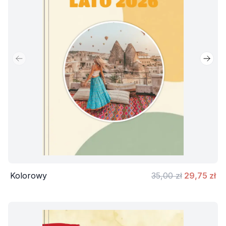
Poprzedni slajd
Nastę
Kolorowy
35,00 zł
29,75 zł