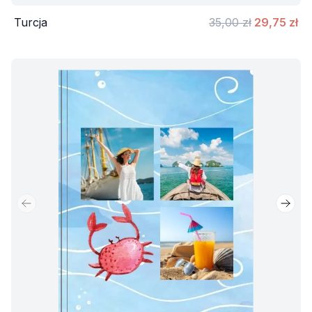
Turcja
35,00 zł
29,75 zł
Poprzedni slajd
Nastę