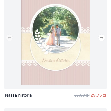
Poprzedni slajd
Nastę
Nasza historia
35,00 zł
29,75 zł